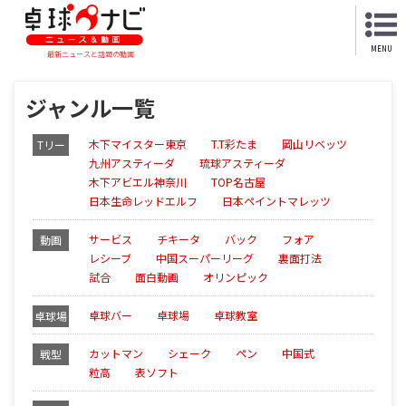
MENU
最新ニュースと話題の動画
ジャンル一覧
木下マイスター東京
T.T彩たま
岡山リベッツ
Tリー
九州アスティーダ
琉球アスティーダ
グ
木下アビエル神奈川
TOP名古屋
日本生命レッドエルフ
日本ペイントマレッツ
サービス
チキータ
バック
フォア
動画
レシーブ
中国スーパーリーグ
裏面打法
試合
面白動画
オリンピック
卓球バー
卓球場
卓球教室
卓球場
カットマン
シェーク
ペン
中国式
戦型
粒高
表ソフト