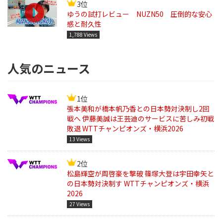
3位
ゆうの試打レビュー NUZN50 圧倒的な安心
感と耐久性
1,788 Views
人気のニュース
1位
張本美和が橋本帆乃香との日本勢対決制し2回
戦へ 伊藤美誠は王芸迪のサービスに苦しみ初戦
敗退 WTTチャンピオンズ・横浜2026
13 Views
2位
松島輝空が周啓豪を撃破 篠塚大登は宇田幸矢と
の日本勢対決制す WTTチャンピオンズ・横浜
2026
27 Views