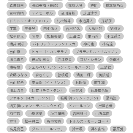
森薗政崇
長﨑美柚（長崎）
篠塚大登
許昕
橋本帆乃香
吉村真晴
ティモ・ボル
及川瑞基
芝田沙季
ドミトリ・オフチャロフ
村松雄斗
木造勇人
孫穎莎
丁寧
王曼昱
田中佑汰
吉村和弘
大島祐哉
劉詩文
松平健太
陳夢
加藤美優
上田仁
朱雨玲
小塩遥菜
横井 咲桜
パトリック・フランチスカ
神巧也
林高遠
吉山僚一
ヒューゴ・カルデラノ
ブラディミル・サムソノフ
塩見真希
笹尾明日香
赤江夏星
ゴジ・シモン
張継科
横谷晟
シェルベリ（アントン・カールバーグ）
王楚欽
安藤みなみ
森さくら
曽根翔
濵田一輝
黄鎮廷
吉山和希
李尚洙（イ・サンス）
林昀儒
面手凛
川上流星
邱党（チウ・ダン）
荘智淵
菅澤柚花里
ファルク（M.カールソン）
張禹珍(ジャン・ウジン)
梁靖崑
馮天薇(フォン・ティエンウェイ)
K.カールソン
出澤杏佳
柏竹琉
小塩悠菜
坂井雄飛
吉田雅己
小西海偉
方博
松平賢二
谷垣佑真
トルルス・モーレゴード
高見真己
ダルコ・ヨルジッチ
鈴木颯
浜本由惟
福原愛