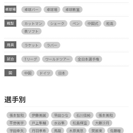
卓球場
卓球バー
卓球場
卓球教室
戦型
カットマン
シェーク
ペン
中国式
粒高
表ソフト
用具
ラケット
ラバー
試合
Tリーグ
ワールドツアー
全日本選手権
国
中国
ドイツ
日本
選手別
張本智和
伊藤美誠
早田ひな
石川佳純
張本美和
平野美宇
戸上隼輔
水谷隼
松島輝空
大藤沙月
宇田幸矢
丹羽孝希
馬龍
木原美悠
樊振東
佐藤瞳