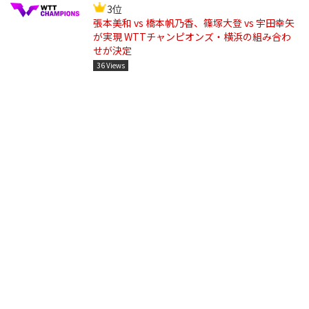
3位
張本美和 vs 橋本帆乃香、篠塚大登 vs 宇田幸矢
が実現 WTTチャンピオンズ・横浜の組み合わ
せが決定
36 Views