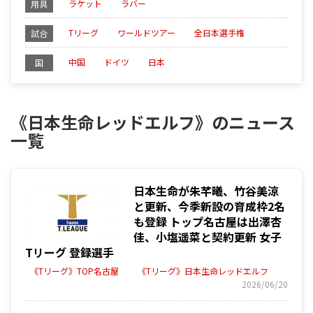
ラケット
ラバー
用具
Tリーグ
ワールドツアー
全日本選手権
試合
中国
ドイツ
日本
国
《日本生命レッドエルフ》のニュース
一覧
日本生命が朱芊曦、竹谷美涼
と更新、今季新設の育成枠2名
も登録 トップ名古屋は出澤杏
佳、小塩遥菜と契約更新 女子
Tリーグ 登録選手
《Tリーグ》TOP名古屋
《Tリーグ》日本生命レッドエルフ
2026/06/20