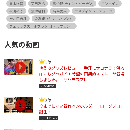
青木咲智
英田理志
鄭怡静(チェン・イーチン)
ハン・イン
松山祐季
浅津碧利
高森愛央
ベネディクト・デューダ
岩井田駿斗
梁夏銀（ヤン・ハウン）
フェリックス・ルブラン（F・ルブラン）
人気の動画
1位
ゆうのグッズレビュー 手汗にサヨナラ！滑る
床にもグッバイ！待望の画期的スプレーが登場
しました。 サハラスプレー
525 Views
2位
今までにない新作ペンホルダー「ローグプロ」
誕生！
1,171 Views