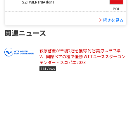
SZTWIERTNIA Ilona
POL
続きを見る
関連ニュース
萩原啓至が単複2冠を獲得 竹谷美涼は単で準
V、国際ペアの複で優勝 WTTユーススターコン
テンダー・スコピエ2023
164 Views