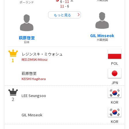
6 -
11
ポーランド
11
- 6
もっと見る
GIL Minseok
萩原啓至
大韓民国
日本
レジンスキ・ミウォシュ
1
REDZIMSKI Milosz
POL
萩原啓至
KEISHI Hagihara
JPN
LEE Seungsoo
2
KOR
GIL Minseok
KOR