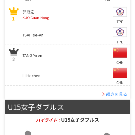
郭冠宏
1
KUO Guan-Hong
TPE
TSAI Tse-An
TPE
TANG Yiren
2
CHN
LI Hechen
CHN
続きを見る
U15女子ダブルス
U15女子ダブルス
ハイライト：