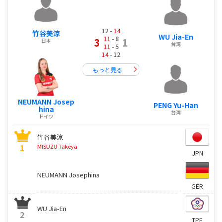
12 -
14
竹谷美涼
WU Jia-En
11
- 8
3
1
日本
台湾
11
- 5
14
- 12
もっと見る
NEUMANN Josep
PENG Yu-Han
hina
台湾
ドイツ
竹谷美涼
1
MISUZU Takeya
JPN
NEUMANN Josephina
GER
WU Jia-En
2
TPE