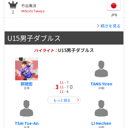
竹谷美涼
2
MISUZU Takeya
JPN
続きを見る
U15男子ダブルス
U15男子ダブルス
ハイライト：
11
- 7
郭冠宏
TANG Yiren
3
0
11
- 7
台湾
中国
11
- 6
もっと見る
TSAI Tse-An
LI Hechen
台湾
中国