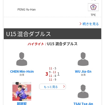
PENG Yu-Han
TPE
続きを見る
U15 混合ダブルス
U15 混合ダブルス
ハイライト：
11
- 5
CHEN Min-Hsin
WU Jia-En
9 -
11
3
1
台湾
台湾
11
- 8
11
- 9
もっと見る
郭冠宏
TSAI Tse-An