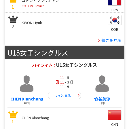
コトン・フラヴィアン
1
COTON Flavien
FRA
KWON Hyuk
2
KOR
続きを見る
U15女子シングルス
U15女子シングルス
ハイライト：
11
- 9
3
0
11
- 3
11
- 9
もっと見る
CHEN Xianchang
竹谷美涼
中国
日本
CHEN Xianchang
1
CHN