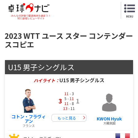
みんなの評価で最適用具を選ぼう！
MENU
NO.1卓球レビューサイト
2023 WTT ユース スター コンテンダー
スコピエ
U15 男子シングルス
U15 男子シングルス
ハイライト：
11
- 3
5 -
11
3
1
11
- 8
13
- 11
コトン・フラヴィ
もっと見る
KWON Hyuk
アン
大韓民国
フランス