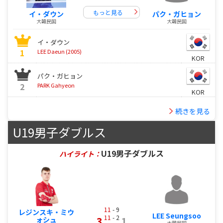
もっと見る
イ・ダウン
パク・ガヒョン
大韓民国
大韓民国
イ・ダウン
1
LEE Daeun (2005)
KOR
パク・ガヒョン
2
PARK Gahyeon
KOR
続きを見る
U19男子ダブルス
U19男子ダブルス
ハイライト：
11
- 9
レジンスキ・ミウ
LEE Seungsoo
11
- 2
3
1
ォシュ
大韓民国