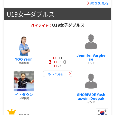
続きを見る
U19女子ダブルス
U19女子ダブルス
ハイライト：
Jennifer Varghe
13
- 11
YOO Yerin
se
3
0
11
- 9
大韓民国
インド
11
- 6
もっと見る
イ・ダウン
GHORPADE Yash
aswini Deepak
大韓民国
インド