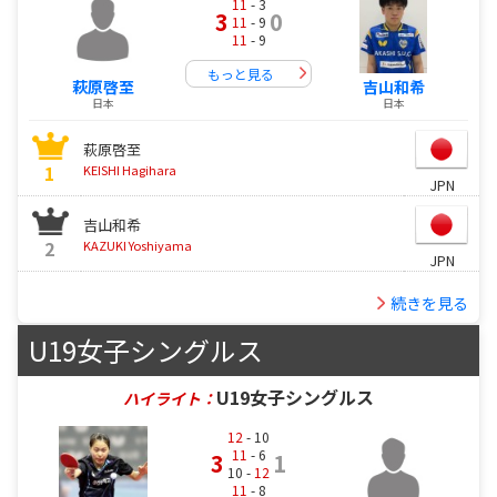
11
- 3
3
0
11
- 9
11
- 9
もっと見る
萩原啓至
吉山和希
日本
日本
萩原啓至
1
KEISHI Hagihara
JPN
吉山和希
2
KAZUKI Yoshiyama
JPN
続きを見る
U19女子シングルス
U19女子シングルス
ハイライト：
12
- 10
11
- 6
3
1
10 -
12
11
- 8