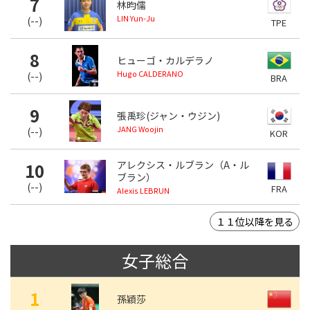
7
林昀儒
LIN Yun-Ju
(
--
)
TPE
8
ヒューゴ・カルデラノ
Hugo CALDERANO
(
--
)
BRA
9
張禹珍(ジャン・ウジン)
JANG Woojin
(
--
)
KOR
アレクシス・ルブラン（A・ル
10
ブラン）
(
--
)
FRA
Alexis LEBRUN
１１位以降を見る
女子総合
1
孫穎莎