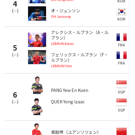
KOR
4
(
--
)
オ・ジュンソン
OH Junsung
KOR
アレクシス・ルブラン（A・ル
ブラン）
LEBRUN Alexis
FRA
5
(
--
)
フェリックス・ルブラン（F・
ルブラン）
FRA
LEBRUN Felix
PANG Yew En Koen
SGP
6
(
--
)
QUEK Yong Izaac
SGP
袁励岑（ユアンリツェン）