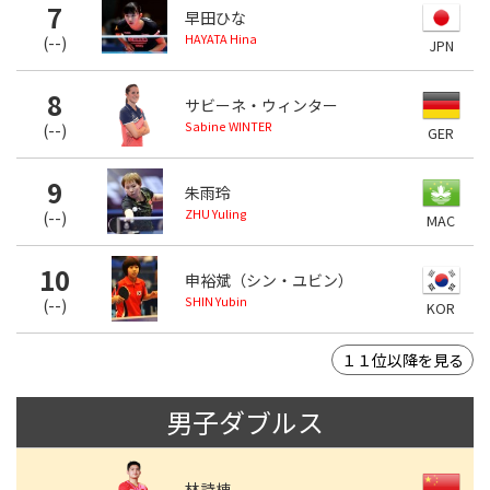
7
早田ひな
HAYATA Hina
(
--
)
JPN
8
サビーネ・ウィンター
Sabine WINTER
(
--
)
GER
9
朱雨玲
ZHU Yuling
(
--
)
MAC
10
申裕斌（シン・ユビン）
SHIN Yubin
(
--
)
KOR
１１位以降を見る
男子ダブルス
林詩棟