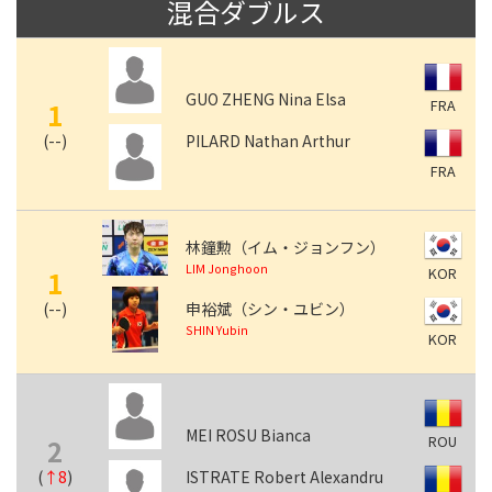
混合ダブルス
GUO ZHENG Nina Elsa
FRA
1
(
--
)
PILARD Nathan Arthur
FRA
林鐘勲（イム・ジョンフン）
LIM Jonghoon
KOR
1
(
--
)
申裕斌（シン・ユビン）
SHIN Yubin
KOR
MEI ROSU Bianca
ROU
2
(
↑8
)
ISTRATE Robert Alexandru