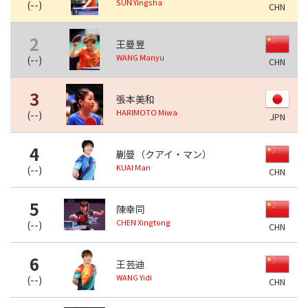
SUN Yingsha
(
--
)
CHN
2
王曼昱
WANG Manyu
(
--
)
CHN
3
張本美和
HARIMOTO Miwa
(
--
)
JPN
4
蒯曼（クアイ・マン）
KUAI Man
(
--
)
CHN
5
陳幸同
CHEN Xingtong
(
--
)
CHN
6
王芸迪
WANG Yidi
(
--
)
CHN