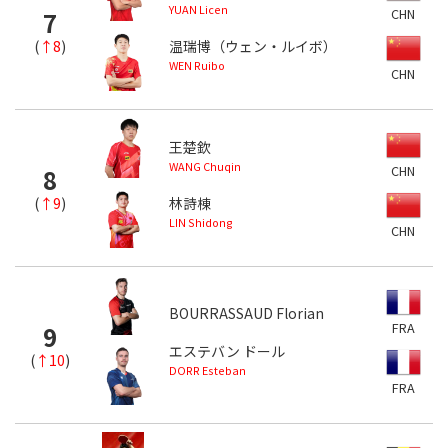
YUAN Licen
CHN
7
(
↑8
)
温瑞博（ウェン・ルイボ）
WEN Ruibo
CHN
王楚欽
WANG Chuqin
CHN
8
(
↑9
)
林詩棟
LIN Shidong
CHN
BOURRASSAUD Florian
FRA
9
エステバン ドール
(
↑10
)
DORR Esteban
FRA