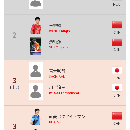
ROU
王楚欽
WANG Chuqin
CHN
2
(
--
)
孫穎莎
SUN Yingsha
CHN
青木咲智
SACHI Aoki
JPN
3
(
↓2
)
川上流星
RYUUSEI Kawakami
JPN
蒯曼（クアイ・マン）
KUAI Man
CHN
3