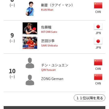
(
--
)
蒯曼（クアイ・マン）
KUAI Man
CHN
佐藤瞳
HITOMI Sato
JPN
9
(
--
)
芝田沙季
SAKI Shibata
JPN
チン・ユシュエン
CHN
10
QIN Yuxuan
(
--
)
ZONG Geman
CHN
１１位以降を見る