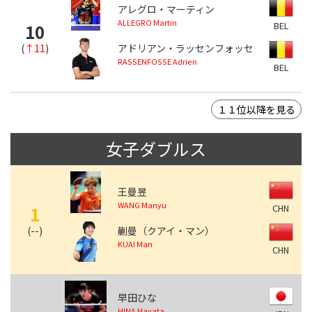
アレグロ・マーティン
ALLEGRO Martin
BEL
10
(
↑11
)
アドリアン・ラッセンフォッセ
RASSENFOSSE Adrien
BEL
１１位以降を見る
女子ダブルス
王曼昱
WANG Manyu
CHN
1
(
--
)
蒯曼（クアイ・マン）
KUAI Man
CHN
早田ひな
HINA Hayata