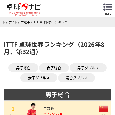
みんなの評価で最適用具を選ぼう！
MENU
NO.1卓球レビューサイト
トップ
/
トップ選手
/
ITTF 卓球世界ランキング
ITTF 卓球世界ランキング（2026年8
月、第32週）
男子総合
女子総合
男子ダブルス
女子ダブルス
混合ダブルス
男子総合
1
王楚欽
WANG Chuqin
(
--
)