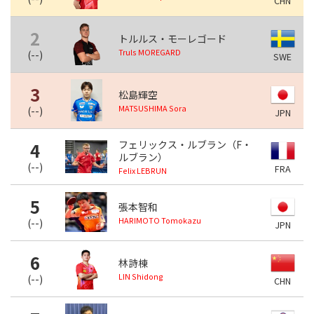
CHN
2
トルルス・モーレゴード
Truls MOREGARD
(
--
)
SWE
3
松島輝空
MATSUSHIMA Sora
(
--
)
JPN
フェリックス・ルブラン（F・
4
ルブラン）
(
--
)
FRA
Felix LEBRUN
5
張本智和
HARIMOTO Tomokazu
(
--
)
JPN
6
林詩棟
LIN Shidong
(
--
)
CHN