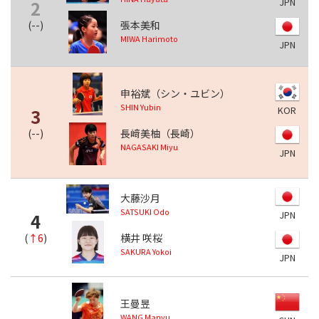
JPN
2
(
--
)
張本美和
MIWA Harimoto
JPN
申裕斌（シン・ユビン）
SHIN Yubin
KOR
3
(
--
)
長﨑美柚（長崎）
NAGASAKI Miyu
JPN
大藤沙月
SATSUKI Odo
JPN
4
(
↑6
)
横井 咲桜
SAKURA Yokoi
JPN
王曼昱
WANG Manyu