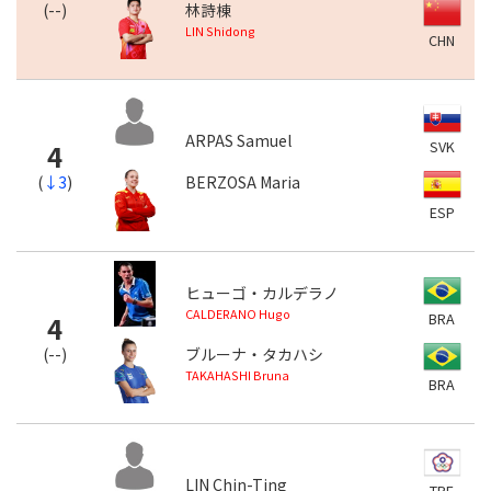
(
--
)
林詩棟
LIN Shidong
CHN
ARPAS Samuel
SVK
4
(
↓3
)
BERZOSA Maria
ESP
ヒューゴ・カルデラノ
CALDERANO Hugo
BRA
4
(
--
)
ブルーナ・タカハシ
TAKAHASHI Bruna
BRA
LIN Chin-Ting
TPE