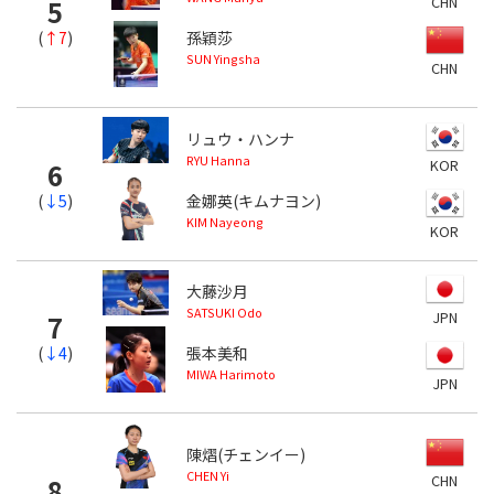
CHN
5
(
↑7
)
孫穎莎
SUN Yingsha
CHN
リュウ・ハンナ
RYU Hanna
KOR
6
(
↓5
)
金娜英(キムナヨン)
KIM Nayeong
KOR
大藤沙月
SATSUKI Odo
JPN
7
(
↓4
)
張本美和
MIWA Harimoto
JPN
陳熠(チェンイー)
CHEN Yi
CHN
8