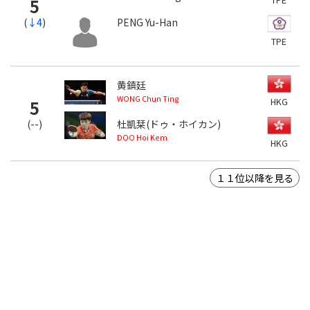
5
(
↓4
)
PENG Yu-Han
TPE
黄鎮廷
WONG Chun Ting
HKG
5
(
--
)
杜凱栞(ドゥ・ホイカン)
DOO Hoi Kem
HKG
１１位以降を見る