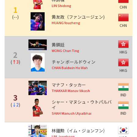
LIN Shidong
CHN
1
(
--
)
黄友政（ファンユージェン)
HUANG Youzheng
CHN
黄鎮廷
WONG Chun Ting
HKG
2
(
↑3
)
チャン ボールドウィン
CHAN Baldwin Ho Wah
HKG
マナフ・タッカー
THAKKAR Manav Vikash
IND
3
シャー・マヌシュ・ウトパルバ
(
↓2
)
イ
IND
SHAH Manush Utpalbhai
林鐘勲（イム・ジョンフン）
LIM Jonghoon