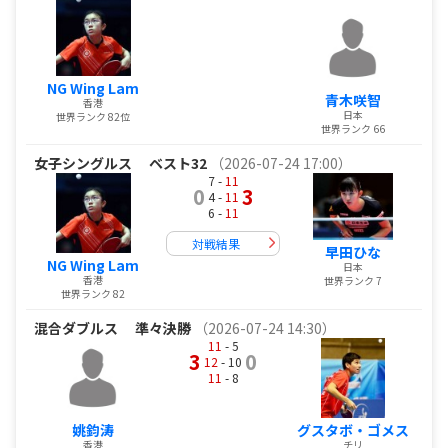
NG Wing Lam
青木咲智
香港
日本
世界ランク 82位
世界ランク 66
女子シングルス
ベスト32
（2026-07-24 17:00）
7 -
11
0
3
4 -
11
6 -
11
対戦結果
早田ひな
NG Wing Lam
日本
香港
世界ランク 7
世界ランク 82
混合ダブルス
準々決勝
（2026-07-24 14:30）
11
- 5
3
0
12
- 10
11
- 8
姚鈞涛
グスタボ・ゴメス
香港
チリ