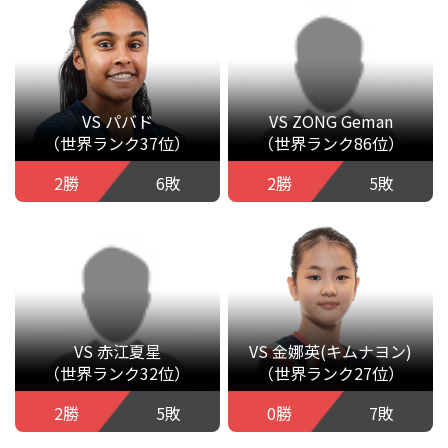
VS パバド
VS ZONG Geman
（世界ランク37位）
（世界ランク86位）
2勝
6敗
2勝
5敗
VS 赤江夏星
VS 金娜英(キムナヨン)
（世界ランク32位）
（世界ランク27位）
2勝
5敗
0勝
7敗