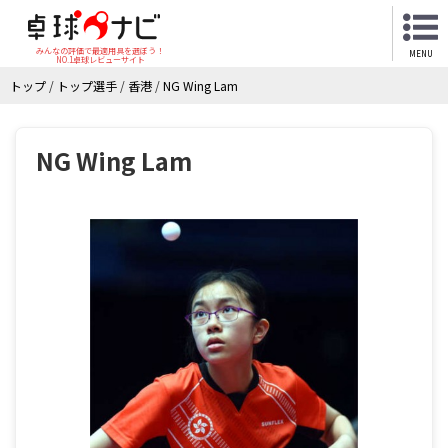
みんなの評価で最適用具を選ぼう！
MENU
NO.1卓球レビューサイト
トップ
/
トップ選手
/
香港
/
NG Wing Lam
NG Wing Lam