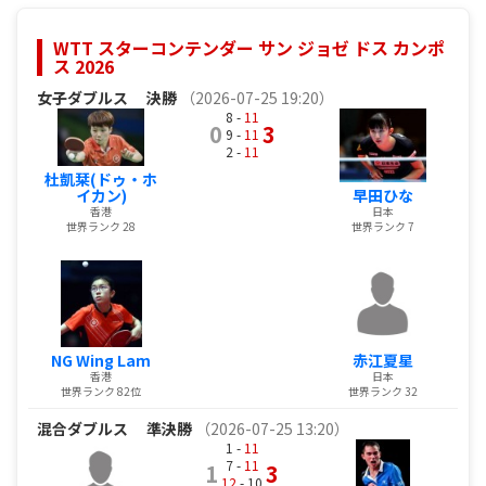
WTT スターコンテンダー サン ジョゼ ドス カンポ
ス 2026
女子ダブルス
決勝
（2026-07-25 19:20）
8 -
11
0
3
9 -
11
2 -
11
杜凱栞(ドゥ・ホ
早田ひな
イカン)
日本
香港
世界ランク 7
世界ランク 28
赤江夏星
NG Wing Lam
日本
香港
世界ランク 32
世界ランク 82位
混合ダブルス
準決勝
（2026-07-25 13:20）
1 -
11
7 -
11
1
3
12
- 10