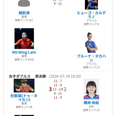
9 -
11
姚鈞涛
ヒューゴ・カルデ
ラノ
香港
世界ランク 151
ブラジル
世界ランク 8
NG Wing Lam
ブルーナ・タカハ
香港
シ
世界ランク 82位
ブラジル
世界ランク 23
女子ダブルス
準決勝
（2026-07-24 19:20）
11
- 7
11
- 8
3
2
12 -
14
8 -
11
杜凱栞(ドゥ・ホ
11
- 9
イカン)
横井 咲桜
香港
日本
世界ランク 28
世界ランク 22