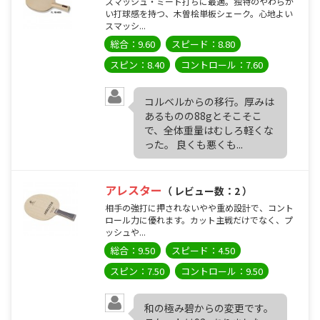
スマッシュ・ミート打ちに最適。独特のやわらか
い打球感を持つ、木曽桧単板シェーク。心地よい
スマッシ...
総合：9.60
スピード：8.80
スピン：8.40
コントロール：7.60
コルベルからの移行。厚みは
あるものの88gとそこそこ
で、全体重量はむしろ軽くな
った。 良くも悪くも...
アレスター
（ レビュー数：2 ）
相手の強打に押されないやや重め設計で、コント
ロール力に優れます。カット主戦だけでなく、プ
ッシュや...
総合：9.50
スピード：4.50
スピン：7.50
コントロール：9.50
和の極み碧からの変更です。