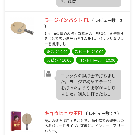
9、総合...
ラージインパクト FL
（ レビュー数：2
）
7.4mmの厚めの板と新素材の「PBOC」を搭載す
ることで高い反発力を生み出し、パワフルなプレ
ーを後押しし...
総合：10.00
スピード：10.00
スピン：10.00
コントロール：10.00
ニッタクの試打会で打ちまし
た。ラージで初めてテナジー
を打ったような衝撃がはしり
ました。購入し打ったら...
キョウヒョウ王FL
（ レビュー数：2 ）
硬めの板を採用することで、前中陣での爆発力の
あるパワードライブが可能に。インナーにアリー
ルカーボ...