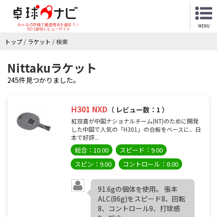
みんなの評価で最適用具を選ぼう！
MENU
NO.1卓球レビューサイト
トップ
/
ラケット
/
検索
Nittakuラケット
245件見つかりました。
H301 NXD
（ レビュー数：1 ）
紅双喜が中国ナショナルチーム(NT)のために開発
した中国で人気の「H301」の合板をベースに、日
本で好評...
総合：10.00
スピード：9.00
スピン：9.00
コントロール：8.00
91.6gの個体を使用。 張本
ALC(86g)をスピード8、回転
8、コントロール9、打球感