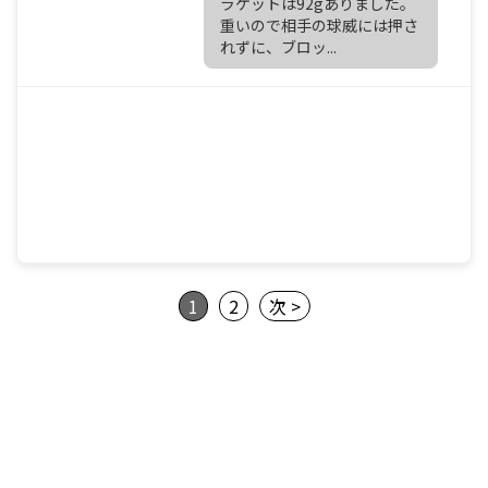
ラケットは92gありました。
重いので相手の球威には押さ
れずに、ブロッ...
1
2
次 >