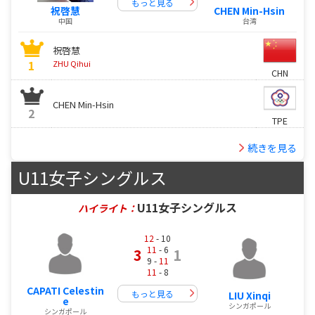
もっと見る
祝啓慧
CHEN Min-Hsin
中国
台湾
祝啓慧
1
ZHU Qihui
CHN
CHEN Min-Hsin
2
TPE
続きを見る
U11女子シングルス
U11女子シングルス
ハイライト：
12
- 10
11
- 6
3
1
9 -
11
11
- 8
CAPATI Celestin
もっと見る
LIU Xinqi
e
シンガポール
シンガポール