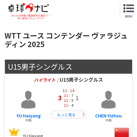
みんなの評価で最適用具を選ぼう！
MENU
NO.1卓球レビューサイト
WTT ユース コンテンダー ヴァラジュ
ディン 2025
U15男子シングルス
U15男子シングルス
ハイライト：
12 -
14
11
- 7
3
1
11
- 9
11
- 4
もっと見る
YU Haiyang
CHEN Yizhou
中国
中国
YU Haiyang