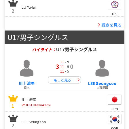
LU Yu-En
2
TPE
続きを見る
U17男子シングルス
U17男子シングルス
ハイライト：
11
- 9
3
0
11
- 9
11
- 5
もっと見る
川上流星
LEE Seungsoo
日本
大韓民国
川上流星
1
RYUUSEI Kawakami
JPN
LEE Seungsoo
2
KOR