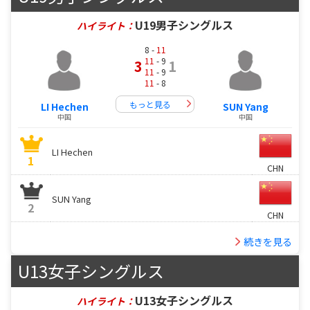
U19男子シングルス
ハイライト：
8 -
11
11
- 9
3
1
11
- 9
11
- 8
もっと見る
LI Hechen
SUN Yang
中国
中国
LI Hechen
1
CHN
SUN Yang
2
CHN
続きを見る
U13女子シングルス
U13女子シングルス
ハイライト：