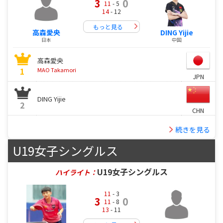
3
0
11
- 5
14
- 12
もっと見る
高森愛央
DING Yijie
日本
中国
高森愛央
1
MAO Takamori
JPN
DING Yijie
2
CHN
続きを見る
U19女子シングルス
U19女子シングルス
ハイライト：
11
- 3
3
0
11
- 8
13
- 11