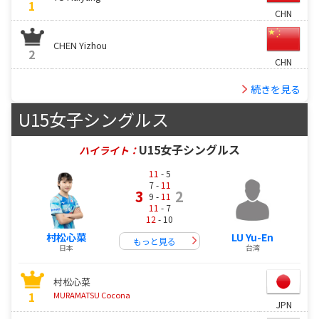
1
CHN
CHEN Yizhou
2
CHN
続きを見る
U15女子シングルス
U15女子シングルス
ハイライト：
11
- 5
7 -
11
3
2
9 -
11
11
- 7
12
- 10
村松心菜
LU Yu-En
もっと見る
日本
台湾
村松心菜
1
MURAMATSU Cocona
JPN