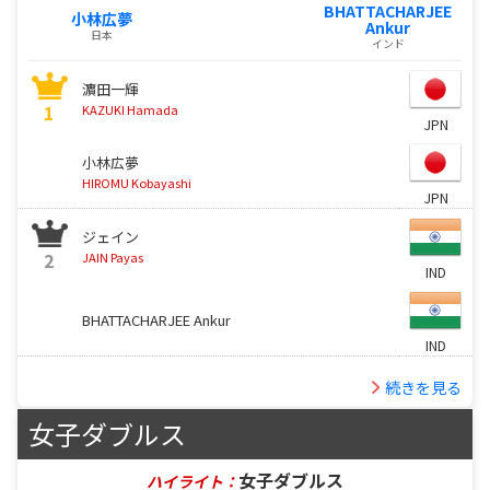
BHATTACHARJEE
小林広夢
Ankur
日本
インド
濵田一輝
1
KAZUKI Hamada
JPN
小林広夢
HIROMU Kobayashi
JPN
ジェイン
2
JAIN Payas
IND
BHATTACHARJEE Ankur
IND
続きを見る
女子ダブルス
女子ダブルス
ハイライト：