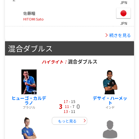
JPN
佐藤瞳
HITOMI Sato
JPN
続きを見る
混合ダブルス
混合ダブルス
ハイライト：
ヒューゴ・カルデ
デサイ・ハーメッ
17
- 15
ラノ
ト
3
0
11
- 7
ブラジル
インド
13
- 11
もっと見る