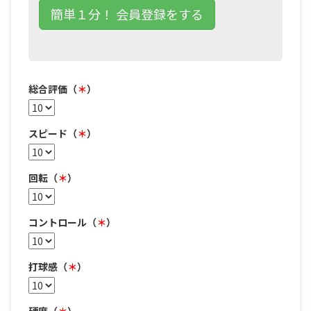
簡単１分！ 会員登録をする
総合評価（
＊
）
スピード（
＊
）
回転（
＊
）
コントロール（
＊
）
打球感（
＊
）
硬度（
＊
）