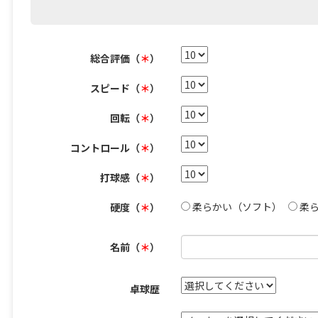
総合評価（
＊
）
スピード（
＊
）
回転（
＊
）
コントロール（
＊
）
打球感（
＊
）
柔らかい（ソフト）
柔
硬度（
＊
）
名前（
＊
）
卓球歴