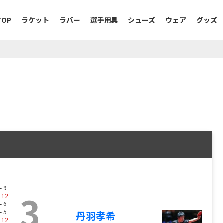
TOP
ラケット
ラバー
選手用具
シューズ
ウェア
グッズ
- 9
3
-
12
- 6
- 5
丹羽孝希
-
12