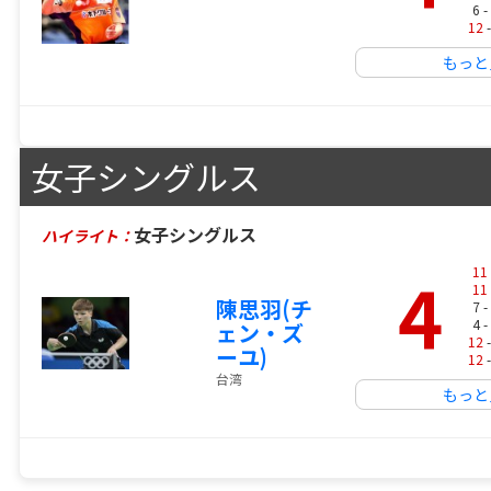
6 -
12
-
もっと
女子シングルス
女子シングルス
ハイライト：
4
11
11
陳思羽(チ
7 -
4 -
ェン・ズ
12
-
ーユ)
12
-
台湾
もっと