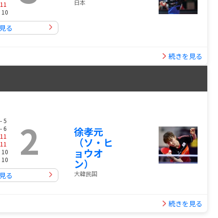
日本
11
 10
見る
続きを見る
2
- 5
- 6
徐孝元
11
（ソ・ヒ
11
ョウオ
 10
 10
ン）
大韓民国
見る
続きを見る