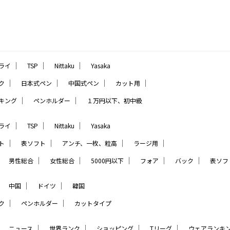
｜
｜
｜
ライ
TSP
Nittaku
Yasaka
｜
｜
｜
｜
ク
日本式ペン
中国式ペン
カット用
｜
｜
キング
ペンホルダー
１万円以下、初中級
｜
｜
｜
ライ
TSP
Nittaku
Yasaka
｜
｜
｜
｜
ト
表ソフト
アンチ、一枚、粒高
ラージ用
｜
｜
｜
｜
｜
｜
男性総合
女性総合
5000円以下
フォア
バック
表ソフ
｜
｜
｜
中国
ドイツ
韓国
｜
｜
ク
ペンホルダー
カットタイプ
｜
｜
｜
｜
｜
ニュース
世界ランク
ショッピング
Tリーグ
ウェアランキ