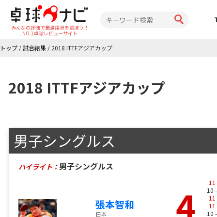
みんなの評価で最適用具を選ぼう！
NO.1卓球レビューサイト
トップ
/
試合結果
/
2018 ITTFアジアカップ
2018 ITTFアジアカップ
男子シングルス
男子シングルス
ハイライト：
11
4
10 
11
張本智和
11
10 
日本