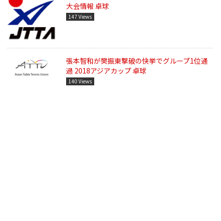
大会情報 卓球
147 Views
張本智和が樊振東撃破の快挙でグループ1位通
過 2018アジアカップ 卓球
140 Views