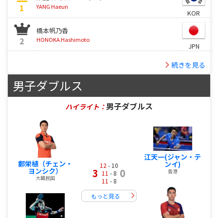
1
YANG Haeun
KOR
橋本帆乃香
2
HONOKA Hashimoto
JPN
続きを見る
男子ダブルス
男子ダブルス
ハイライト：
江天一(ジャン・テ
鄭栄植（チェン・
ンイ)
12
- 10
ヨンシク）
3
0
香港
11
- 8
大韓民国
11
- 8
もっと見る