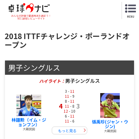
みんなの評価で最適用具を選ぼう！
MENU
NO.1卓球レビューサイト
2018 ITTFチャレンジ・ポーランドオ
ープン
男子シングルス
男子シングルス
ハイライト：
3 -
11
11
- 9
8 -
11
4
3
11
- 8
12
- 10
6 -
11
林鐘勲（イム・ジ
11
- 6
張禹珍(ジャン・ウ
ョンフン）
ジン)
大韓民国
もっと見る
大韓民国