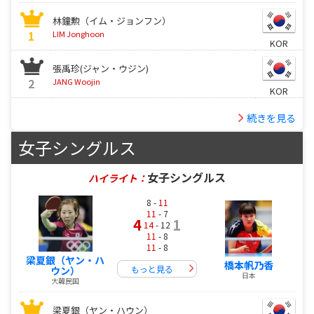
林鐘勲（イム・ジョンフン）
1
LIM Jonghoon
KOR
張禹珍(ジャン・ウジン)
2
JANG Woojin
KOR
続きを見る
女子シングルス
女子シングルス
ハイライト：
8 -
11
11
- 7
4
1
14
- 12
11
- 8
11
- 8
梁夏銀（ヤン・ハ
橋本帆乃香
もっと見る
ウン）
日本
大韓民国
梁夏銀（ヤン・ハウン）