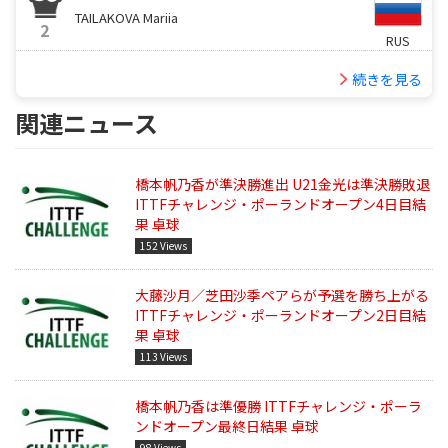
TAILAKOVA Mariia
2
RUS
続きを見る
関連ニュース
橋本帆乃香が準決勝進出 U21金光は準決勝敗退
ITTFチャレンジ・ポーランドオープン4日目結
果 卓球
152 Views
大藤沙月／芝田沙季ペアらが予選を勝ち上がる
ITTFチャレンジ・ポーランドオープン2日目結
果 卓球
113 Views
橋本帆乃香は準優勝 ITTFチャレンジ・ポーラ
ンドオープン最終日結果 卓球
98 Views