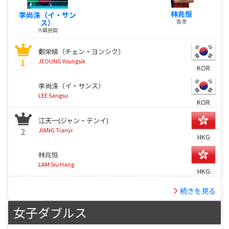
林兆恒
李尚洙（イ・サン
ス）
香港
大韓民国
鄭栄植（チェン・ヨンシク）
1
JEOUNG Youngsik
KOR
李尚洙（イ・サンス）
LEE Sangsu
KOR
江天一(ジャン・テンイ)
2
JIANG Tianyi
HKG
林兆恒
LAM Siu Hang
HKG
続きを見る
女子ダブルス