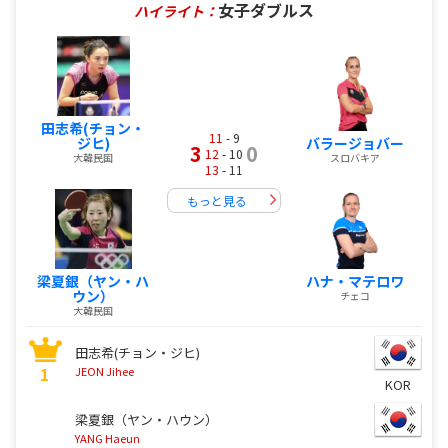
女子ダブルス
ハイライト：
田志希(チョン・
11
- 9
ジヒ)
バラージョバー
3
0
12
- 10
大韓民国
スロバキア
13
- 11
もっと見る
梁夏銀（ヤン・ハ
ハナ・マテロワ
ウン）
チェコ
大韓民国
田志希(チョン・ジヒ)
1
JEON Jihee
KOR
梁夏銀（ヤン・ハウン）
YANG Haeun