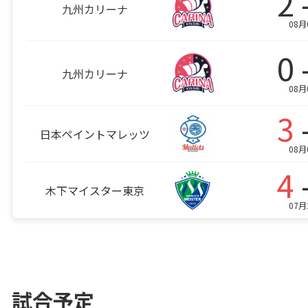
2 
九州カリーナ
08月
0 
九州カリーナ
08月
3
日本ペイントマレッツ
08月
4
木下マイスター東京
07月
試合予定