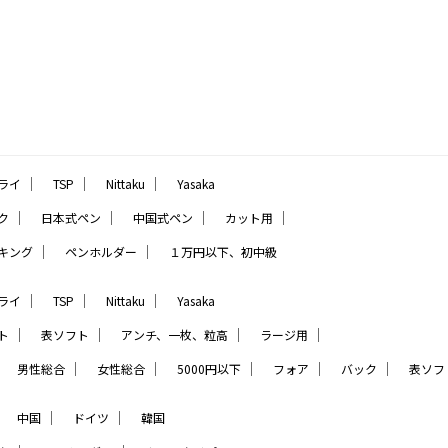
｜
｜
｜
ライ
TSP
Nittaku
Yasaka
｜
｜
｜
｜
ク
日本式ペン
中国式ペン
カット用
｜
｜
キング
ペンホルダー
１万円以下、初中級
｜
｜
｜
ライ
TSP
Nittaku
Yasaka
｜
｜
｜
｜
ト
表ソフト
アンチ、一枚、粒高
ラージ用
｜
｜
｜
｜
｜
｜
男性総合
女性総合
5000円以下
フォア
バック
表ソフ
｜
｜
｜
中国
ドイツ
韓国