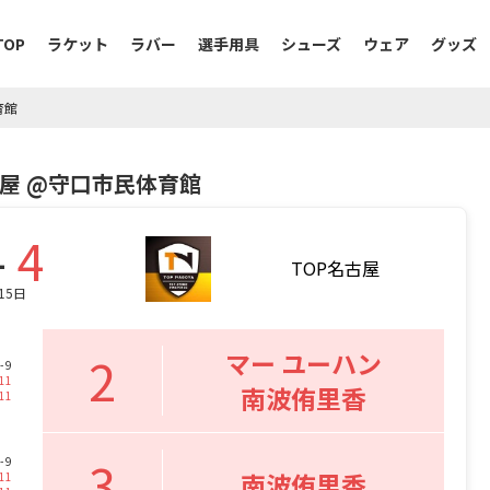
TOP
ラケット
ラバー
選手用具
シューズ
ウェア
グッズ
育館
名古屋 @守口市民体育館
-
4
TOP名古屋
15日
2
マー ユーハン
- 9
11
南波侑里香
11
3
- 9
南波侑里香
11