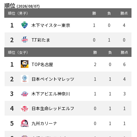
順位
(2026/08/07)
順位（男子）
勝
負
勝点
1
木下マイスター東京
1
0
4
2
T.T彩たま
0
1
0
順位（女子）
勝
負
勝点
1
TOP名古屋
2
0
6
2
日本ペイントマレッツ
1
1
4
3
木下アビエル神奈川
1
1
3
4
日本生命レッドエルフ
0
1
1
5
0
1
1
九州カリーナ