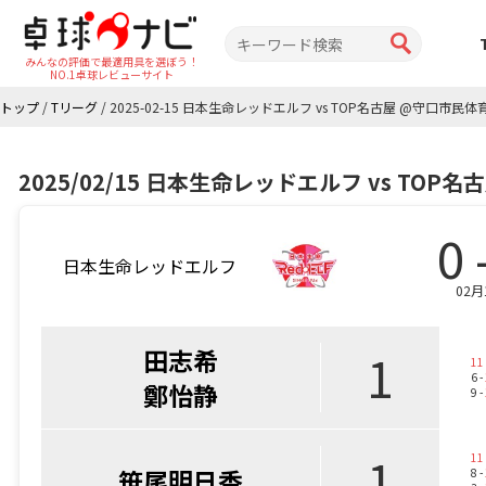
みんなの評価で最適用具を選ぼう！
NO.1卓球レビューサイト
トップ
/
Tリーグ
/
2025-02-15 日本生命レッドエルフ vs TOP名古屋 @守口市民体
2025/02/15 日本生命レッドエルフ vs TOP
0 
日本生命レッドエルフ
02月
田志希
1
11
6 -
鄭怡静
9 -
1
11
笹尾明日香
8 -