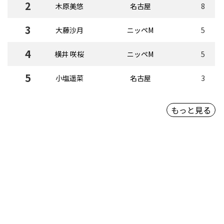
2
木原美悠
名古屋
8
3
大藤沙月
ニッペM
5
4
横井 咲桜
ニッペM
5
5
小塩遥菜
名古屋
3
もっと見る