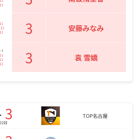
11
11
3
11
安藤みなみ
-
11
11
3
- 7
袁 雪嬌
11
11
11
-
3
TOP名古屋
02日