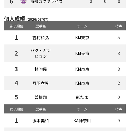
6
京都カグヤライズ
0
0
0
個人成績
(2026/08/07)
男子
順位
選手名
チーム
得点
1
吉村和弘
KM東京
5
パク・ガン
2
KM東京
3
ヒョン
3
林昀儒
KM東京
3
4
丹羽孝希
KM東京
2
5
曽根翔
彩たま
0
女子
順位
選手名
チーム
得点
1
張本美和
KA神奈川
9