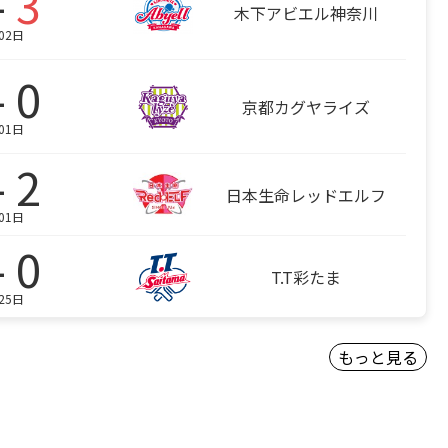
-
3
木下アビエル神奈川
02日
- 0
京都カグヤライズ
01日
- 2
日本生命レッドエルフ
01日
- 0
T.T彩たま
25日
もっと見る