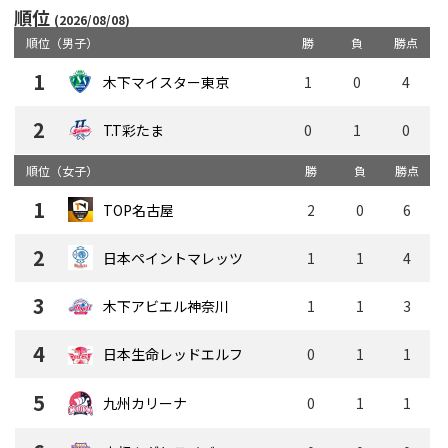
順位
(2026/08/08)
順位（男子）
勝
負
勝点
1
木下マイスター東京
1
0
4
2
T.T彩たま
0
1
0
順位（女子）
勝
負
勝点
1
TOP名古屋
2
0
6
2
日本ペイントマレッツ
1
1
4
3
木下アビエル神奈川
1
1
3
4
日本生命レッドエルフ
0
1
1
5
0
1
1
九州カリーナ