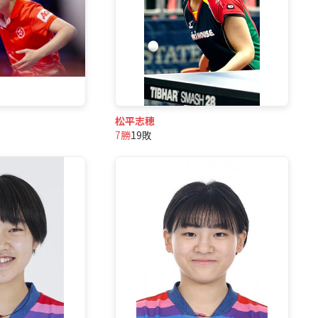
松平志穂
7勝
19敗