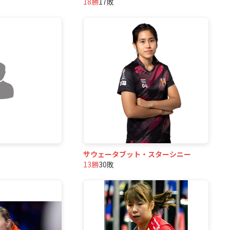
18勝
17敗
サウェータブット・スターシニー
13勝
30敗