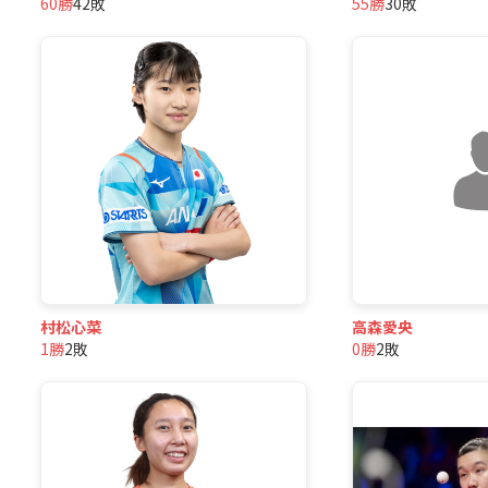
60勝
42敗
55勝
30敗
村松心菜
高森愛央
1勝
2敗
0勝
2敗