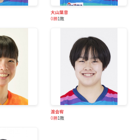
大山葉音
0勝
1敗
渡会宥
0勝
1敗