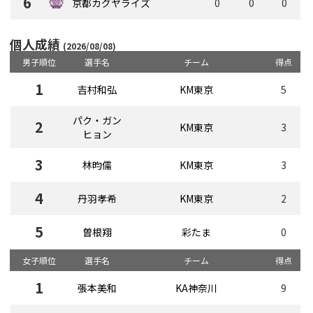
6
京都カグヤライズ
0
0
0
個人成績
(2026/08/08)
男子
順位
選手名
チーム
得点
1
吉村和弘
KM東京
5
パク・ガン
2
KM東京
3
ヒョン
3
林昀儒
KM東京
3
4
丹羽孝希
KM東京
2
5
曽根翔
彩たま
0
女子
順位
選手名
チーム
得点
1
張本美和
KA神奈川
9