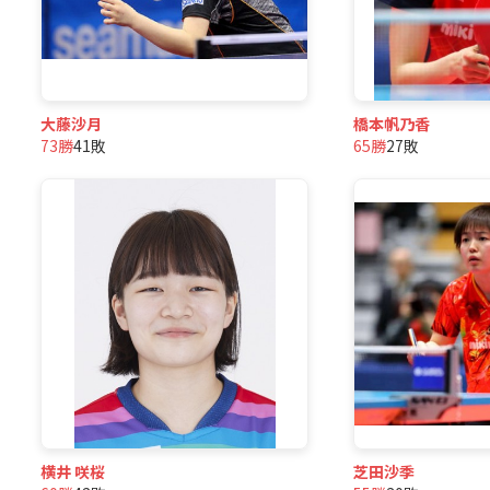
大藤沙月
橋本帆乃香
73勝
41敗
65勝
27敗
横井 咲桜
芝田沙季