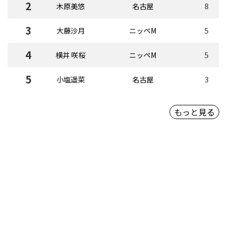
2
木原美悠
名古屋
8
3
大藤沙月
ニッペM
5
4
横井 咲桜
ニッペM
5
5
小塩遥菜
名古屋
3
もっと見る