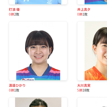
打浪 優
井上真夕
0勝
2敗
0勝
1敗
渡邉ひかり
大川真実
0勝
1敗
5勝
18敗