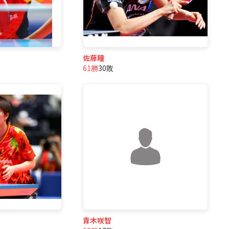
佐藤瞳
61勝
30敗
青木咲智