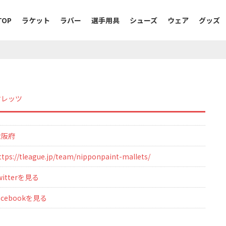
TOP
ラケット
ラバー
選手用具
シューズ
ウェア
グッズ
マレッツ
大阪府
ttps://tleague.jp/team/nipponpaint-mallets/
witterを見る
acebookを見る