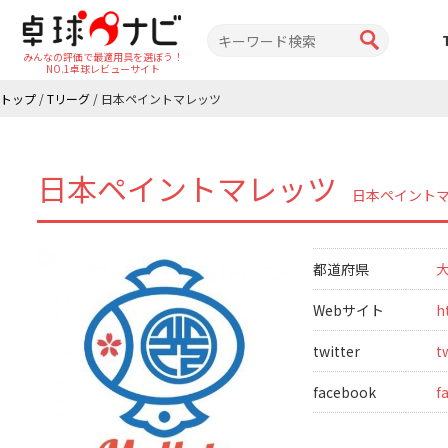
みんなの評価で最適用具を選ぼう！
NO.1卓球レビューサイト
トップ
/
Tリーグ
/
日本ペイントマレッツ
日本ペイントマレッツ
日本ペイント
都道府県
Webサイト
h
twitter
t
facebook
f