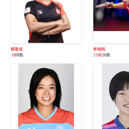
蘇慧音
李皓晴
3勝
8敗
19勝
26敗