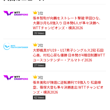
1位
張本智和が向鵬をストレート撃破 早田ひな、
大藤沙月も8強入り 日本勢6人が準々決勝へ
WTTチャンピオンズ・横浜2026
35 Views
2位
大野颯真がU19・U17男子シングルス2冠 石田
心美、村松心菜も優勝 日本勢が4種目制覇WTT
ユースコンテンダー・アルマトイ2026
27 Views
3位
張本美和が陳熠に逆転勝利で8強入り 松島輝
空、篠塚大登も準々決勝進出 WTTチャンピオ
ンズ・横浜2026
62 Views