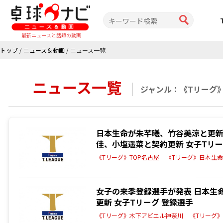
最新ニュースと話題の動画
トップ
/
ニュース＆動画
/
ニュース一覧
ニュース一覧
ジャンル：《Tリーグ
日本生命が朱芊曦、竹谷美涼と更新
佳、小塩遥菜と契約更新 女子Tリー
《Tリーグ》TOP名古屋
《Tリーグ》日本生
女子の来季登録選手が発表 日本生
更新 女子Tリーグ 登録選手
《Tリーグ》木下アビエル神奈川
《Tリーグ