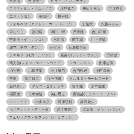
林高遠
吉山僚一
ヒューゴ・カルデラノ
ブラディミル・サムソノフ
塩見真希
笹尾明日香
赤江夏星
ゴジ・シモン
張継科
横谷晟
シェルベリ（アントン・カールバーグ）
王楚欽
安藤みなみ
森さくら
曽根翔
濵田一輝
黄鎮廷
吉山和希
李尚洙（イ・サンス）
林昀儒
面手凛
川上流星
邱党（チウ・ダン）
荘智淵
菅澤柚花里
ファルク（M.カールソン）
張禹珍(ジャン・ウジン)
梁靖崑
馮天薇(フォン・ティエンウェイ)
K.カールソン
出澤杏佳
柏竹琉
小塩悠菜
坂井雄飛
吉田雅己
小西海偉
方博
松平賢二
谷垣佑真
トルルス・モーレゴード
高見真己
ダルコ・ヨルジッチ
鈴木颯
浜本由惟
福原愛
青木咲智
英田理志
鄭怡静(チェン・イーチン)
ハン・イン
松山祐季
浅津碧利
高森愛央
ベネディクト・デューダ
岩井田駿斗
梁夏銀（ヤン・ハウン）
フェリックス・ルブラン（F・ルブラン）