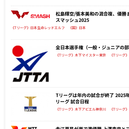
松島輝空/張本美和の混合複、優勝ま
スマッシュ2025
《Tリーグ》日本生命レッドエルフ
《国》日本
全日本選手権（一般・ジュニアの部）
《Tリーグ》木下マイスター東京
《Tリーグ
Tリーグは年内の試合が終了 2025年初
リーグ 試合日程
《Tリーグ》木下アビエル神奈川
《Tリーグ
赤江夏星が単で準優勝 上澤杏音と三