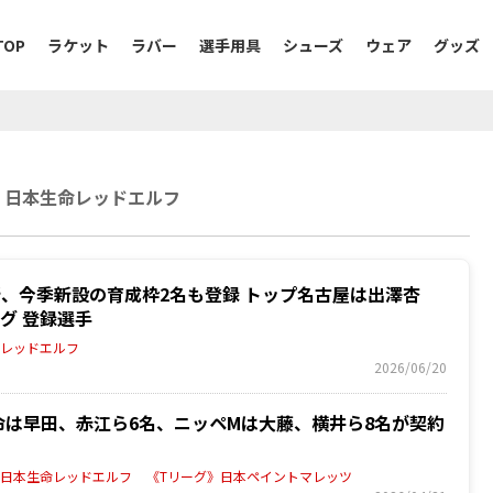
TOP
ラケット
ラバー
選手用具
シューズ
ウェア
グッズ
》日本生命レッドエルフ
、今季新設の育成枠2名も登録 トップ名古屋は出澤杏
グ 登録選手
命レッドエルフ
2026/06/20
命は早田、赤江ら6名、ニッペMは大藤、横井ら8名が契約
》日本生命レッドエルフ
《Tリーグ》日本ペイントマレッツ