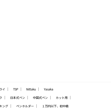
｜
｜
｜
ライ
TSP
Nittaku
Yasaka
｜
｜
｜
｜
ク
日本式ペン
中国式ペン
カット用
｜
｜
キング
ペンホルダー
１万円以下、初中級