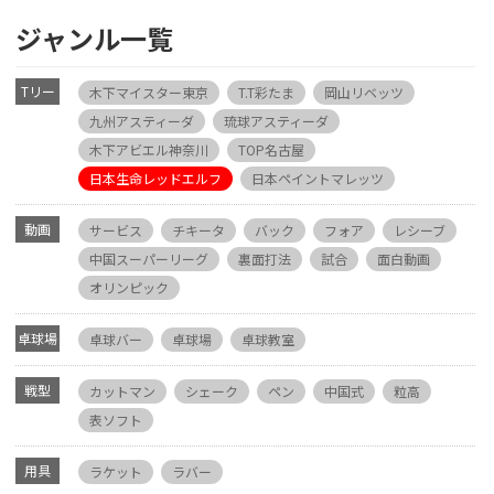
ジャンル一覧
Tリー
木下マイスター東京
T.T彩たま
岡山リベッツ
グ
九州アスティーダ
琉球アスティーダ
木下アビエル神奈川
TOP名古屋
日本生命レッドエルフ
日本ペイントマレッツ
動画
サービス
チキータ
バック
フォア
レシーブ
中国スーパーリーグ
裏面打法
試合
面白動画
オリンピック
卓球場
卓球バー
卓球場
卓球教室
戦型
カットマン
シェーク
ペン
中国式
粒高
表ソフト
用具
ラケット
ラバー