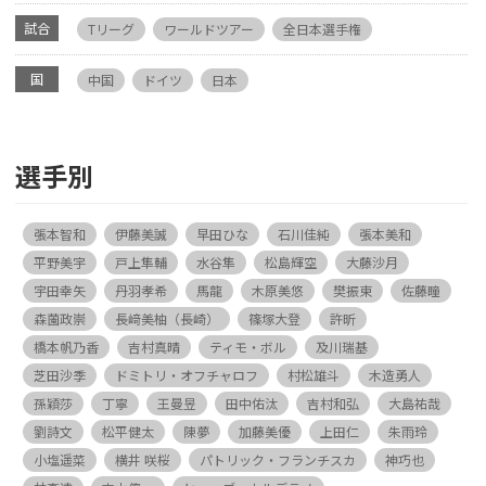
試合
Tリーグ
ワールドツアー
全日本選手権
国
中国
ドイツ
日本
選手別
張本智和
伊藤美誠
早田ひな
石川佳純
張本美和
平野美宇
戸上隼輔
水谷隼
松島輝空
大藤沙月
宇田幸矢
丹羽孝希
馬龍
木原美悠
樊振東
佐藤瞳
森薗政崇
長﨑美柚（長崎）
篠塚大登
許昕
橋本帆乃香
吉村真晴
ティモ・ボル
及川瑞基
芝田沙季
ドミトリ・オフチャロフ
村松雄斗
木造勇人
孫穎莎
丁寧
王曼昱
田中佑汰
吉村和弘
大島祐哉
劉詩文
松平健太
陳夢
加藤美優
上田仁
朱雨玲
小塩遥菜
横井 咲桜
パトリック・フランチスカ
神巧也