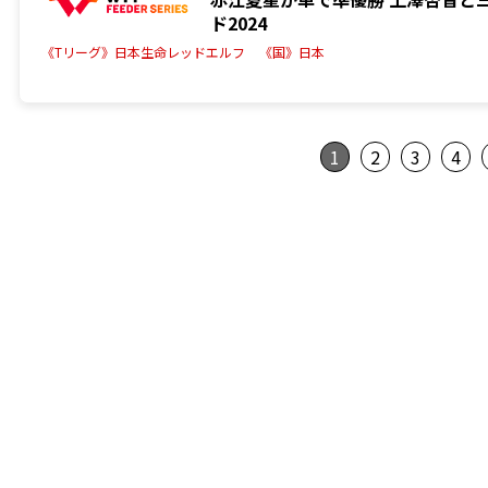
ド2024
《Tリーグ》日本生命レッドエルフ
《国》日本
1
2
3
4