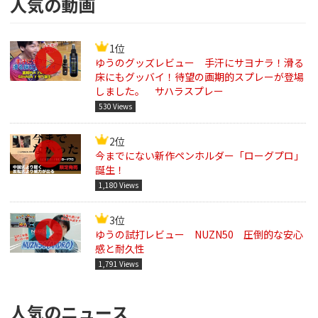
人気の動画
1位
ゆうのグッズレビュー 手汗にサヨナラ！滑る
床にもグッバイ！待望の画期的スプレーが登場
しました。 サハラスプレー
530 Views
2位
今までにない新作ペンホルダー「ローグプロ」
誕生！
1,180 Views
3位
ゆうの試打レビュー NUZN50 圧倒的な安心
感と耐久性
1,791 Views
人気のニュース