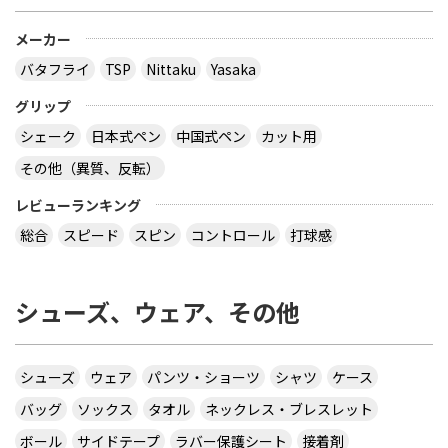
てるなどの失点を重ねていました。
サイトを見る
メーカー
バタフライ
TSP
Nittaku
Yasaka
卓球の方博について昨日の2013年1月27日にあった
グリップ
オーストリアオープンで方博がハオ帥を倒して優勝
したことを知った私は、方博の詳しい実力が分から
シェーク
日本式ペン
中国式ペン
カット用
ないから、方博のことについて友達に聞いてみた
その他（異質、反転）
ら、荘智淵やボルや水谷より圧倒的に強いって言っ
ていたんですけど、本当なのですか？確かに、方博
レビューランキング
は荘智淵には4-1、ボルには3-0で圧勝していました
が、荘智淵やボルと同じレベルのオフチャロフには
総合
スピード
スピン
コントロール
打球感
4-3のフルゲームで負けていましたよね。それで荘
智淵やボルより強いって勝手に決め付けるのはよく
ないですよね。実際のところ方博のもともとの実力
シューズ、ウェア、その他
は荘智淵やボルより上なのですか？まあ方博も荘智
淵やボルに一度は勝っていますから、水谷よりは普
通に強いのはわかりますけど。（さすがに、方博の
対戦成績を見てもなお水谷のほうが強いう人は、よ
シューズ
ウェア
パンツ・ショーツ
シャツ
ケース
ほどの方博嫌いか、相当な水谷信者だと思います
バッグ
ソックス
タオル
ネックレス・ブレスレット
が）それと、別のサイトでも、方博と同じ若手の閣
安の実力もボル以上水谷より上と評価されていたん
ボール
サイドテープ
ラバー保護シート
接着剤