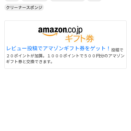
ですけど、そんなに中国の若手は強いんですか？
http://takkyuudouga2.com/ittf%E3%83%
クリーナースポンジ
あとジュニアの大会で優勝した年齢が15歳か16歳
の樊振東は、この年齢なのにも関わらず、パリ直通
で周雨、閣安、方博に2連勝していますが、閣安と
方博の実力が本当にボル以上水谷より上なら、当然
樊振東もボル以上水谷より上ってことになりますよ
ね？
レビュー投稿でアマゾンギフト券をゲット！
投稿で
卓球選手を強い方から順に並べたら1位～30位 中国
２０ポイントが加算。１０００ポイントで５００円分のアマゾン
選手 ←方博はこの中のどこか31位 ボル 32位～90位
ギフト券と交換できます。
中国選手 91位 荘智淵 98位 オフチャロフ 120位 水
谷 実際にはこんな感じですよ。 中国の15歳のトッ
プには水谷でも勝てないでしょうね。
サイトを見る
こんにちは、練習方法について、特に指導者の方に
ご教授お願いしたいです。前に滅茶苦茶な卓球をし
ていて、一からやり直している者です。戦型はシェ
ークの両面裏ソフトで、佳純ベーシックに両面マー