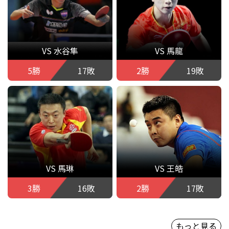
VS 水谷隼
VS 馬龍
5勝
17敗
2勝
19敗
VS 馬琳
VS 王皓
3勝
16敗
2勝
17敗
もっと見る