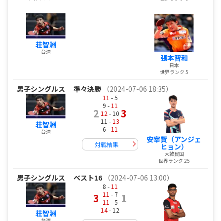
荘智淵
台湾
張本智和
日本
世界ランク 5
男子シングルス
準々決勝
（2024-07-06 18:35）
11
- 5
9 -
11
2
3
12
- 10
11 -
13
荘智淵
6 -
11
台湾
安宰賢（アンジェ
対戦結果
ヒョン）
大韓民国
世界ランク 25
男子シングルス
ベスト16
（2024-07-06 13:00）
8 -
11
11
- 7
3
1
11
- 5
14
- 12
荘智淵
台湾