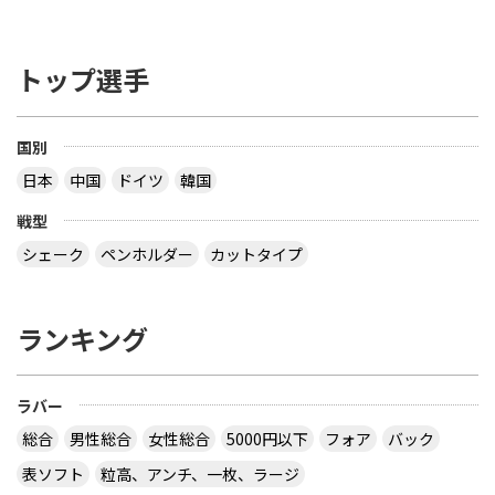
川と当たるはずだったけど、当たらず決勝まで運良
く来た水谷に対し、吉村は張や松健などの格上を倒
し、水谷とは反対に修羅場を乗り越えてきた。つま
トップ選手
り、修羅場を乗り越えなさすぎた。2．1と似ている
けど、2012クウェートやジャパンで、相性の悪い相
手と当たらず、運良く優勝してしまったため、修羅
国別
場を乗り越えなさすぎた。そのせいで、ジャパンよ
りさらに強くなって故障などの修羅場を乗り越え、
日本
中国
ドイツ
韓国
復活したメイスにパニックになってしまった。さら
にメイスにジャパンでは圧勝していたため、昔水谷
戦型
自身がメイスとの相性が悪かったことを忘れてい
シェーク
ペンホルダー
カットタイプ
た。あと1と似ているが、メイスに勝っていたら、
次の相手はは、昔得意だったオフチャロフ、3位決
定戦では、ボルが予想外のことに敗れて、いつも五
分五分の荘智淵になるなど、トーナメント的にも運
ランキング
が良過ぎた。3．他の日本選手や補助剤を使ってい
ないボル選手に土下座でもして、ボイコットの協力
を求めるなどすればよかった。4．3と同じで自分ひ
ラバー
とりで抱え込みすぎた。5．ベンチコーチがいなか
ったため、アドバイスをもらえなかった。だと私は
総合
男性総合
女性総合
5000円以下
フォア
バック
思います。
表ソフト
粒高、アンチ、一枚、ラージ