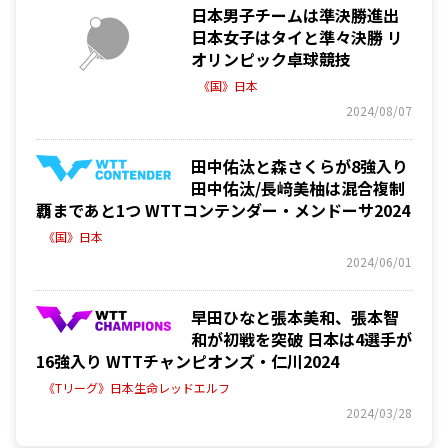
日本男子チームは準決勝進出
日本女子はタイと準々決勝 リ
オリンピック卓球競技
《国》日本
2024/08/07
田中佑汰と森さくらが8強入り
田中佑汰/長﨑美柚は混合複制
覇まであと1つ WTTコンテンダー・メンドーサ2024
《国》日本
2024/06/01
早田ひなと張本美和、張本智
和が初戦を突破 日本は4選手が
16強入り WTTチャンピオンズ・仁川2024
《Tリーグ》日本生命レッドエルフ
2024/03/28