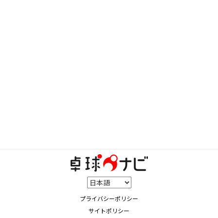
クＶの特厚を貼っています。現在、フォアハンドを
基礎から練習している最中で、フォアドライブもも
うすぐ打てそうです。もともとはブロックから試合
を組み立てるタイプだったので、フォアブロックは
コース、安定ともワンコースの練習やフットワーク
で受けに回る時等では問題ないと言われています。
反面、バックハンドはペンの人がするバックハンド
をしていたようで(肘が上がり押すだけの打法とい
うのでしょうか)、一から修正している段階で、安
定感も無ければ、体重移動の流れを確認する為に振
りも大振り、という状態です。これは意識をすれ
ば、戻せると思います。まだ、どういうスタイルを
目指したいという段階ではないのですが(ボル、荘
智淵の卓球に憧れてはいますが、現時点では御笑い
草ですよね…)、バックドライブ、カウンター、引
き合い等を試合で使えるようになりたいと思ってい
ます。そこでお聞きしたいのですが、今の私でフォ
ームを固める以外に何か練習出来る事はあります
か？現在、課題練習とフットワーク練習は出来る環
境にいますが、多球練習とサービス練習は出来そう
にないです。サービス練習は個人的には一番やりた
プライバシーポリシー
い練習なのですが…私みたいな生徒がいたら何をさ
サイトポリシー
せるか、等教えていただけないでしょうか？よろし