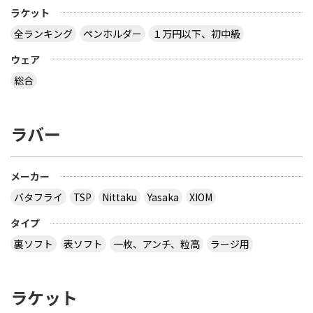
1.史上初の6連覇・相手が年下というプレッシャー
ラケット
負けです。下から来る選手はやりづらいものです。
全ランキング
ペンホルダー
１万円以下、初中級
水谷は決勝の直前のインタビューで「4-0で倒す」
と言っていたように勢いはあったと思います。勢い
ウェア
というか自信に満ち溢れていて、組み合わせの運の
良さといったファクターを差し引いても敗北する要
総合
因にはならないと思います。2.もともと水谷は対左
利きには比較的弱いです。その上五輪では、メイス
は徹底的にサービス・レシーブを磨いてきました。
ラバー
相性が悪いのを忘れていたはずがありません。本人
も左利きには弱いのを認めています。五輪での水谷
の敗退は、むしろメイスの完璧な集中力を称賛すべ
きです。確かに私もメイスに負けるとは思っていま
メーカー
せんでした。組み合わせを見ても十分メダルは狙え
バタフライ
TSP
Nittaku
Yasaka
XIOM
ると思っていたので、非常に残念でした（もちろん
一番悔しいのは本人でしょうが）5.最たる原因は、
タイプ
五輪以来公式戦に出場していなかったことです。
裏ソフト
表ソフト
一枚、アンチ、粒高
ラージ用
準々決勝での張一博戦の勝利で完全に感覚を取り戻
したように見えましたが、半年近いブランクを大会
期間中にピークまで戻すのはやはり不可能だったの
だと思います。試合では、普段あまりしない三球目
ラケット
のミスやロビングやブロックでラケットヘッドに当