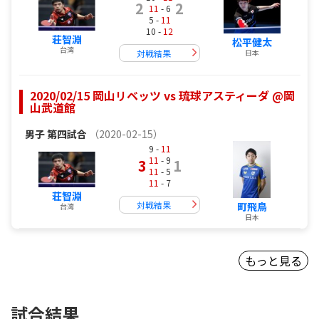
2
2
11
- 6
5 -
11
10 -
12
荘智淵
松平健太
台湾
対戦結果
日本
2020/02/15 岡山リベッツ vs 琉球アスティーダ @岡
山武道館
男子
第四試合
（2020-02-15）
9 -
11
11
- 9
3
1
11
- 5
11
- 7
荘智淵
対戦結果
町飛鳥
台湾
日本
もっと見る
試合結果