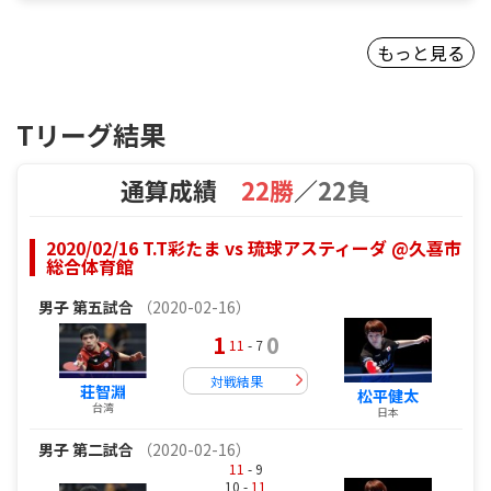
もっと見る
Tリーグ結果
通算成績
22勝
／
22負
2020/02/16 T.T彩たま vs 琉球アスティーダ @久喜市
総合体育館
男子
第五試合
（2020-02-16）
1
0
11
- 7
対戦結果
荘智淵
松平健太
台湾
日本
男子
第二試合
（2020-02-16）
11
- 9
10 -
11