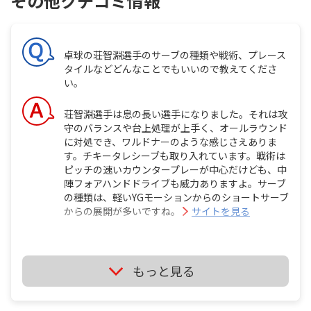
その他クチコミ情報
卓球の荘智淵選手のサーブの種類や戦術、プレース
タイルなどどんなことでもいいので教えてくださ
い。
荘智淵選手は息の長い選手になりました。それは攻
守のバランスや台上処理が上手く、オールラウンド
に対処でき、ワルドナーのような感じさえありま
す。チキータレシーブも取り入れています。戦術は
ピッチの速いカウンタープレーが中心だけども、中
陣フォアハンドドライブも威力ありますよ。サーブ
の種類は、軽いYGモーションからのショートサーブ
からの展開が多いですね。
サイトを見る
もっと見る
2012年の卓球の水谷隼選手について2012年の水谷
選手の卓球人生って少しかわいそうじゃないです
か！？理由まず、2012年の全日本では、本当は岸