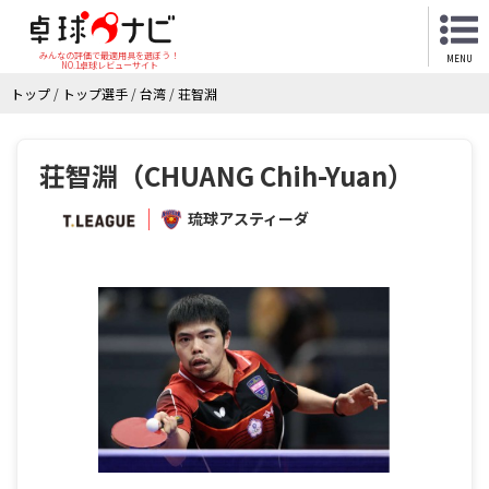
みんなの評価で最適用具を選ぼう！
MENU
NO.1卓球レビューサイト
トップ
/
トップ選手
/
台湾
/
荘智淵
荘智淵（CHUANG Chih-Yuan）
琉球アスティーダ