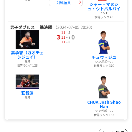
対戦結果
シャー・マヌシ
ュ・ウトパルバイ
インド
世界ランク 40
男子ダブルス
準決勝
（2024-07-05 20:20）
11
- 5
3
0
11
- 7
11
- 8
高承睿（ガオチェ
ンジュイ）
チュウ・ジユ
台湾
シンガポール
世界ランク 128
世界ランク 370
荘智淵
台湾
CHUA Josh Shao
Han
シンガポール
世界ランク 153