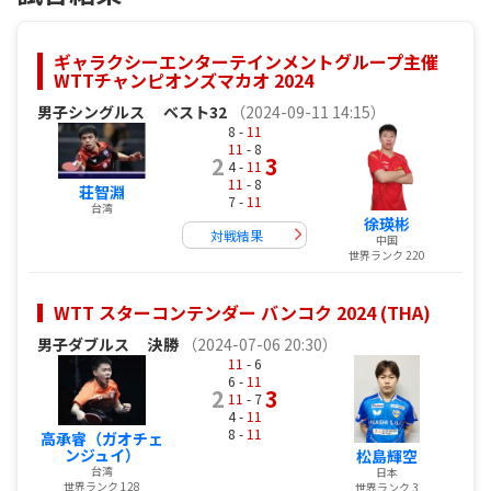
ギャラクシーエンターテインメントグループ主催
WTTチャンピオンズマカオ 2024
男子シングルス
ベスト32
（2024-09-11 14:15）
8 -
11
11
- 8
2
3
4 -
11
11
- 8
荘智淵
7 -
11
台湾
徐瑛彬
対戦結果
中国
世界ランク 220
WTT スターコンテンダー バンコク 2024 (THA)
男子ダブルス
決勝
（2024-07-06 20:30）
11
- 6
6 -
11
2
3
11
- 7
4 -
11
8 -
11
高承睿（ガオチェ
ンジュイ）
松島輝空
台湾
日本
世界ランク 128
世界ランク 3