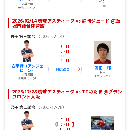
イ）
大韓民国
中国
世界ランク 25
2026/02/14 琉球アスティーダ vs 静岡ジェード @飯
塚市総合体育館
男子
第三試合
（2026-02-14）
8 -
11
3 -
11
11
- 9
5 -
11
安宰賢（アンジェ
濵田一輝
対戦結果
ヒョン）
日本
大韓民国
世界ランク 71
世界ランク 25
2025/12/28 琉球アスティーダ vs T.T彩たま @グラン
フロント大阪
男子
第二試合
（2025-12-28）
7 -
11
0
3
9 -
11
10 -
11