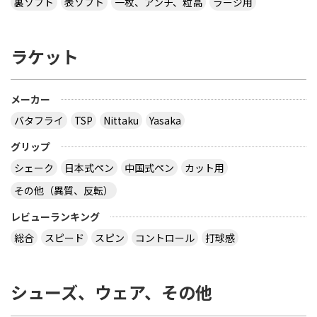
裏ソフト
表ソフト
一枚、アンチ、粒高
ラージ用
tennis~」と書かれたデザインTシャツ どこで購入
できるか、ご存じないですか？
ラケット
多分大会Ｔシャツでしょう。 どこでも売ってないの
では？ その会場でしか買えませんので、 最後の方
はサイズごとに売り切れになるので、 欲しい場合は
午前中に購入した方が良いでしょう。 県大会より上
メーカー
の大会になるとこの様な商品が売られていますの
バタフライ
TSP
Nittaku
Yasaka
で、出られなくても見に行くといいと思います。
サイトを見る
グリップ
シェーク
日本式ペン
中国式ペン
カット用
その他（異質、反転）
virtual table tennisというアプリについてです。
サーブから回転(カーブなど)をかけるのってどうや
レビューランキング
ってやるんですか？ 相手のきたボールに対してなら
総合
スピード
スピン
コントロール
打球感
出来ますが、サーブからはできません 。 もしかし
たら、課金したラケットでしかでき無いのですか？
シューズ、ウェア、その他
カテ違いですが・・ 攻略サイトには スピンは相手
のコートに球があるときに自分のラケット付近をダ