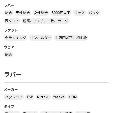
枚だけで板の枚数が偶数だったと思います。２枚合
ラバー
板だったか、４枚合板だったかは忘れましたが。
サイトを見る
総合
男性総合
女性総合
5000円以下
フォア
バック
表ソフト
粒高、アンチ、一枚、ラージ
ラケット
卓球の通販サイトについて教えて下さい。
全ランキング
ペンホルダー
１万円以下、初中級
http://table-tennis.ocnk.net/ こちらでユニフォー
ムのレプリカ買おうと思っています。 ちなみに、買
ウェア
おうと思っているのは Li-Ning リーニン 中国代表ユ
ニフォーム 黒 9209 上下 Li-Ning リーニン 中国代表
総合
ユニフォーム 赤 AAYE245 上着のみ です。 このサイ
トは安心できますか？ このサイト使ったことある
方、どうだったか教えて下さい。
ラバー
とりあえず安いの代引きにすれば？？？？
サイトを見る
メーカー
バタフライ
TSP
Nittaku
Yasaka
XIOM
３月２８日～島根県で行われた全国中学選抜卓球大
タイプ
会で販売されていた 背面に「loved table