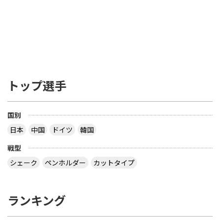
smaller. 少なくとも、ブレード（ボールを打つ、平
らな部分）の厚さで 85% は天然木材でなくてはな
らない。ブレードの接着層はカーボンファイバー、
グラスファイバー あるいは 圧縮紙などの線維状物
質（線維材）で補強しても構わないが、全体の厚さ
の7.5% あるいは 0.35mm いずれも超えてはならな
い ――――――――――――――――――――――――― を読み、疑問だったのは 「２つある文のう
ち、２つ目は不要じゃない？」 ってことでした ブ
トップ選手
レードの厚さで 85% は天然木材でなくてはならな
い とすると、接着層の厚さは ３枚合板で 15 / 2 ＝
7.5% 以下 ５枚合板で 15 / 4 ＝ 3.75% 以下 ７枚合
板で 15 / 6 ＝ 2.5% 以下 になるので、わざわざ書く
国別
こともないだろう？ ということです でも、2枚合板
日本
中国
ドイツ
韓国
なら接着層 15% もありえますね 【質問】 （１）卓
球のラケットに２枚合板なんてあるの？ （２）ペン
戦型
ラケットで フォア面に近い所に 厚い接着層を入れ
る想定をしたのでしょうか？
シェーク
ペンホルダー
カットタイプ
なぜ全ての接着層が同じ厚みであるという前提にな
っているのでしょう。 接着層の１つだけが極端に厚
ランキング
いケースもあり得ますよ。 ２枚合板、昔にあったセ
ンターカーボンっていうラケットは、カーボンが１