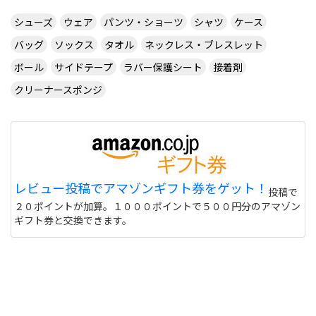
ブルタップ！する と書いてありますのでやっぱり
ダブルタップではないでしょうか・・・
シューズ
ウェア
パンツ・ショーツ
シャツ
ケース
サイトを見る
バッグ
ソックス
タオル
ネックレス・ブレスレット
ボール
サイドテープ
ラバー保護シート
接着剤
クリーナースポンジ
CUSTOM TABLE TENNIS というサイトでラバーを
購入したいのですが
http://www.customtabletennis.co.uk/ですが この
サイトは日本からでも購入できますか？ また個人
情報は英語で入力する必要があるのでしょうか？
偽物うってるとこもあるので 海外のサイトって注意
レビュー投稿でアマゾンギフト券をゲット！
投稿で
しないと危ない 個人輸入とかしてオクで偽物うって
２０ポイントが加算。１０００ポイントで５００円分のアマゾン
る人もいるけど
サイトを見る
ギフト券と交換できます。
このユニフォーム着て練習に行くと周りの反応はど
うなりますか？ また、買う価値ありますか？
http://table-tennis.ocnk.net/product/7