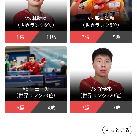
VS 林詩棟
VS 張本智和
（世界ランク6位）
（世界ランク5位）
1勝
11敗
7勝
5敗
VS 宇田幸矢
VS 徐瑛彬
（世界ランク23位）
（世界ランク220位）
6勝
4敗
2勝
7敗
もっと見る