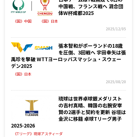
中国戦、フランス戦へ 混合団
体W杯成都2025
《国》中国
《国》日本
2025/12/05
張本智和がポーランドの18歳
を圧倒、3回戦へ 宇田幸矢は張
禹珍を撃破 WTTヨーロッパスマッシュ・スウェー
デン2025
《国》日本
2025/08/20
琉球は世界卓球銀メダリスト
の吉村真晴、韓国の右腕安宰
賢の2選手と契約を更新 谷垣は
金沢に移籍 卓球Tリーグ男子
2025-2026
《Tリーグ》琉球アスティーダ