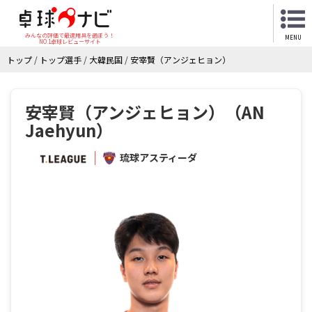
みんなの評価で最適用具を選ぼう！
MENU
NO.1卓球レビューサイト
トップ
/
トップ選手
/
大韓民国
/
安宰賢（アンジェヒョン）
安宰賢（アンジェヒョン）（AN
Jaehyun）
琉球アスティーダ