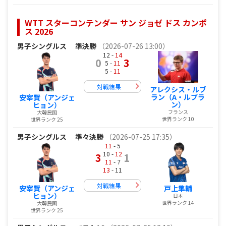
WTT スターコンテンダー サン ジョゼ ドス カンポ
ス 2026
男子シングルス
準決勝
（2026-07-26 13:00）
12 -
14
0
3
5 -
11
5 -
11
対戦結果
アレクシス・ルブ
ラン（A・ルブラ
安宰賢（アンジェ
ン）
ヒョン）
フランス
大韓民国
世界ランク 10
世界ランク 25
男子シングルス
準々決勝
（2026-07-25 17:35）
11
- 5
10 -
12
3
1
11
- 7
13
- 11
対戦結果
安宰賢（アンジェ
戸上隼輔
ヒョン）
日本
世界ランク 14
大韓民国
世界ランク 25