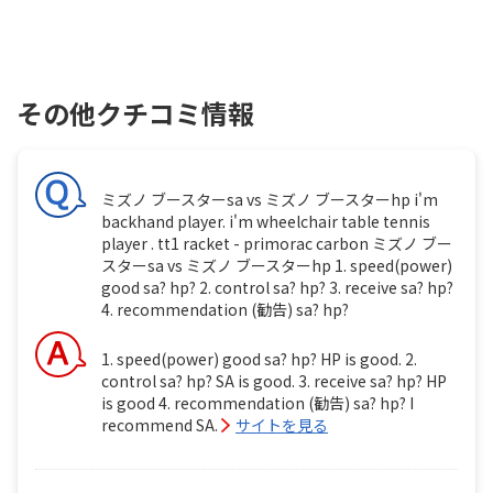
その他クチコミ情報
ミズノ ブースターsa vs ミズノ ブースターhp i'm
backhand player. i'm wheelchair table tennis
player . tt1 racket - primorac carbon ミズノ ブー
スターsa vs ミズノ ブースターhp 1. speed(power)
good sa? hp? 2. control sa? hp? 3. receive sa? hp?
4. recommendation (勧告) sa? hp?
1. speed(power) good sa? hp? HP is good. 2.
control sa? hp? SA is good. 3. receive sa? hp? HP
is good 4. recommendation (勧告) sa? hp? I
recommend SA.
サイトを見る