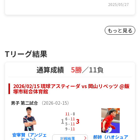
2025/05/27
もっと見る
Tリーグ結果
通算成績
5勝
／
11負
2026/02/15 琉球アスティーダ vs 岡山リベッツ @飯
塚市総合体育館
男子
第二試合
（2026-02-15）
11
- 8
6 -
11
1
3
5 -
11
9 -
11
安宰賢（アンジェ
郝帥（ハオシュア
対戦結果
ヒョン）