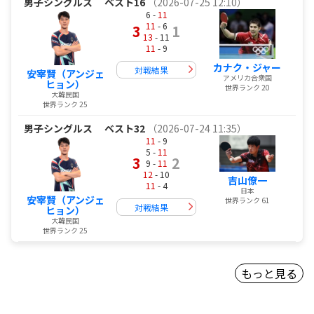
男子シングルス
ベスト16
（2026-07-25 12:10）
6 -
11
11
- 6
3
1
13
- 11
11
- 9
カナク・ジャー
対戦結果
安宰賢（アンジェ
アメリカ合衆国
ヒョン）
世界ランク 20
大韓民国
世界ランク 25
男子シングルス
ベスト32
（2026-07-24 11:35）
11
- 9
5 -
11
3
2
9 -
11
12
- 10
吉山僚一
11
- 4
日本
安宰賢（アンジェ
世界ランク 61
対戦結果
ヒョン）
大韓民国
世界ランク 25
もっと見る