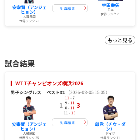
宇田幸矢
安宰賢（アンジェ
対戦結果
日本
ヒョン）
世界ランク 23
大韓民国
世界ランク 25
もっと見る
試合結果
WTTチャンピオンズ横浜2026
男子シングルス
ベスト32
（2026-08-05 15:05）
11
- 7
9 -
11
1
3
8 -
11
11 -
13
対戦結果
安宰賢（アンジェ
邱党（チウ・ダ
ヒョン）
ン）
大韓民国
ドイツ
世界ランク 25
世界ランク 11