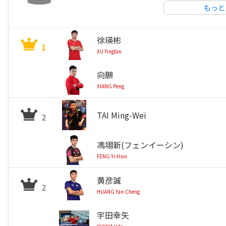
もっと
徐瑛彬
1
XU Yingbin
向鵬
XIANG Peng
TAI Ming-Wei
2
馮翊新(フェンイーシン)
FENG Yi-Hsin
黄彦誠
2
HUANG Yan-Cheng
宇田幸矢