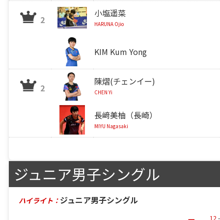
小塩遥菜
2
HARUNA Ojio
KIM Kum Yong
陳熠(チェンイー)
2
CHEN Yi
長﨑美柚（長崎）
MIYU Nagasaki
ジュニア男子シングル
ジュニア男子シングル
ハイライト：
12
-