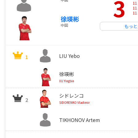
3
11
11
11
徐瑛彬
中国
もっと
LIU Yebo
1
徐瑛彬
XU Yingbin
シドレンコ
2
SIDORENKO Vladimir
TIKHONOV Artem