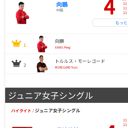
4
向鵬
11
11
中国
11
もっと
向鵬
1
XIANG Peng
トルルス・モーレゴード
2
MOREGARD Truls
ジュニア女子シングル
ジュニア女子シングル
ハイライト：
11
11