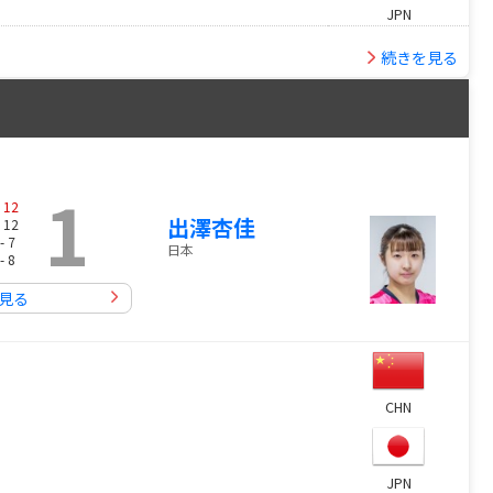
JPN
続きを見る
1
-
12
出澤杏佳
 12
- 7
日本
- 8
見る
CHN
JPN