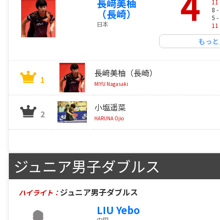
4
長﨑美柚
11
8 -
（長崎）
5 -
日本
11
もっと
長﨑美柚（長崎）
1
MIYU Nagasaki
小塩遥菜
2
HARUNA Ojio
ジュニア男子ダブルス
ジュニア男子ダブルス
ハイライト：
LIU Yebo
中国