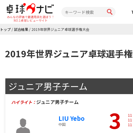
みんなの評価で最適用具を選ぼう！
NO.1卓球レビューサイト
トップ
/
試合結果
/
2019年世界ジュニア卓球選手権大会
2019年世界ジュニア卓球選手
ジュニア男子チーム
ジュニア男子チーム
ハイライト：
3
11
LIU Yebo
11
中国
11