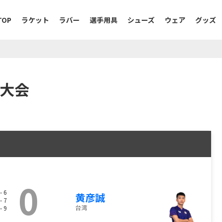
TOP
ラケット
ラバー
選手用具
シューズ
ウェア
グッズ
権大会
0
- 6
黄彦誠
- 7
台湾
- 9