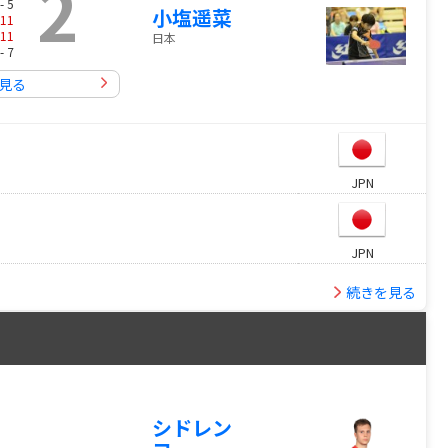
2
- 5
小塩遥菜
11
11
日本
- 7
見る
JPN
JPN
続きを見る
シドレン