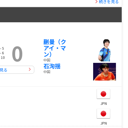
続きを見る
蒯曼（ク
0
アイ・マ
- 5
ン）
- 6
 10
中国
石洵揺
見る
中国
JPN
JPN