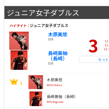
ジュニア女子ダブルス
ジュニア女子ダブルス
ハイライト：
木原美悠
3
日本
11
11
12
-
長﨑美柚
（長崎）
もっと
日本
木原美悠
1
MIYUU Kihara
長﨑美柚（長崎）
MIYU Nagasaki