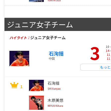
YUKIYA Uda
ジュニア女子チーム
ジュニア女子チーム
ハイライト：
3
10 
14
-
石洵揺
11
11
中国
もっと
石洵揺
1
SHI Xunyao
木原美悠
MIYUU Kihara