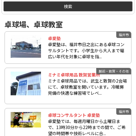
検索
卓球場、卓球教室
福井市
卓愛塾
卓愛塾は、福井市日之出にある卓球コン
サルタントです。小学生から大人まで幅
広い年代を対象に卓球を指...
越前・敦賀・その他
ミナミ卓球用品 敦賀営業所
ミナミ卓球用品では、武生と敦賀の2会場
にて、卓球教室を開いています。冷暖房
完備の快適な練習場でレベ...
福井市
卓球コンサルタント 卓愛塾
卓愛塾では、毎週月曜日から土曜日ま
で、13時30分から22時までの間で、ご希
望の時間帯や技術レベルに合...