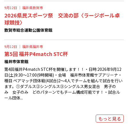
9月12日 ｜
福井県敦賀市
2026県民スポーツ祭 交流の部〈ラージボール卓
球競技〉
敦賀市総合運動公園体育館
9月12日 ｜
福井県福井市
第5回 福井P4match STC杯
福井市体育館
第4回福井P4match STC杯を開催します！！・日時:2026年9月12
日(土)9:30〜17:00(9時開場)・会場 福井市体育館サブアリーナ・
種目 ペアマッチ団体戦(4試合)2〜4人でチームを組んで試合を行い
ます。①ダブルス②シングルス③シングルス男女混合 男子の
み 女子のみ どのパターンでもチーム構成可能です！・試合ル
ール団体...
もっと見る