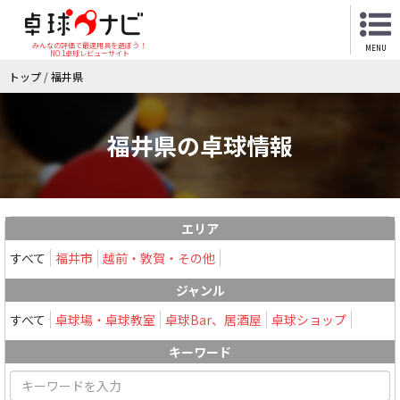
みんなの評価で最適用具を選ぼう！
MENU
NO.1卓球レビューサイト
トップ
/
福井県
福井県の卓球情報
エリア
すべて
福井市
越前・敦賀・その他
ジャンル
すべて
卓球場・卓球教室
卓球Bar、居酒屋
卓球ショップ
キーワード