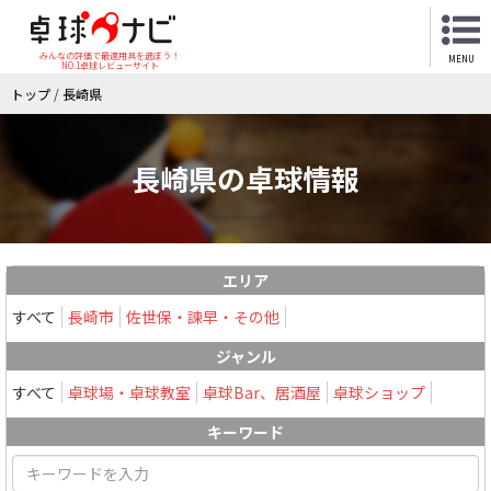
みんなの評価で最適用具を選ぼう！
MENU
NO.1卓球レビューサイト
トップ
/
長崎県
長崎県の卓球情報
エリア
すべて
長崎市
佐世保・諫早・その他
ジャンル
すべて
卓球場・卓球教室
卓球Bar、居酒屋
卓球ショップ
キーワード