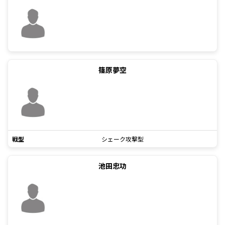
篠原夢空
戦型
シェーク攻撃型
池田忠功