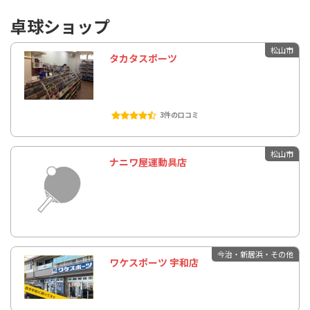
卓球ショップ
松山市
タカタスポーツ
3件の口コミ
松山市
ナニワ屋運動具店
今治・新居浜・その他
ワケスポーツ 宇和店