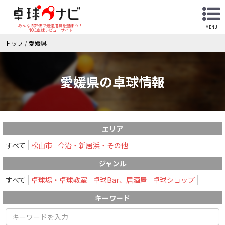
みんなの評価で最適用具を選ぼう！
MENU
NO.1卓球レビューサイト
トップ
/
愛媛県
愛媛県の卓球情報
エリア
すべて
松山市
今治・新居浜・その他
ジャンル
すべて
卓球場・卓球教室
卓球Bar、居酒屋
卓球ショップ
キーワード