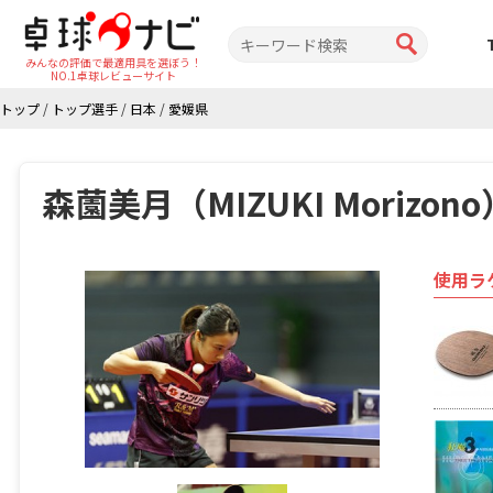
みんなの評価で最適用具を選ぼう！
NO.1卓球レビューサイト
トップ
/
トップ選手
/
日本
/
愛媛県
森薗美月（MIZUKI Morizono
使用ラ