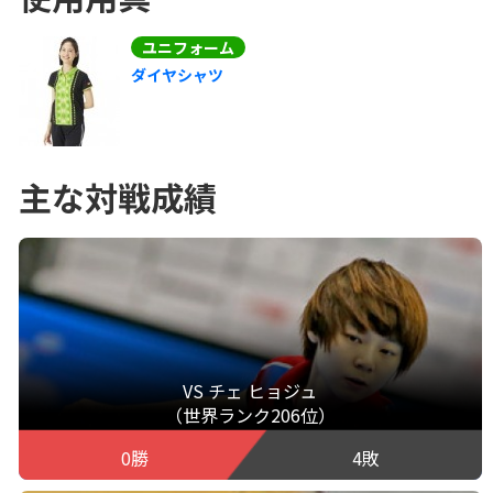
ユニフォーム
ダイヤシャツ
主な対戦成績
VS チェ ヒョジュ
（世界ランク206位）
0勝
4敗