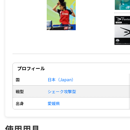
プロフィール
国
日本（Japan）
戦型
シェーク攻撃型
出身
愛媛県
使用用具