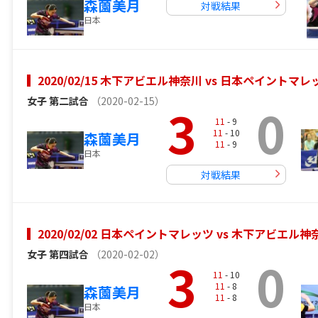
森薗美月
対戦結果
日本
2020/02/15 木下アビエル神奈川 vs 日本ペイント
女子
第二試合
（2020-02-15）
3
0
11
- 9
11
- 10
森薗美月
11
- 9
日本
対戦結果
2020/02/02 日本ペイントマレッツ vs 木下アビエ
女子
第四試合
（2020-02-02）
3
0
11
- 10
11
- 8
森薗美月
11
- 8
日本