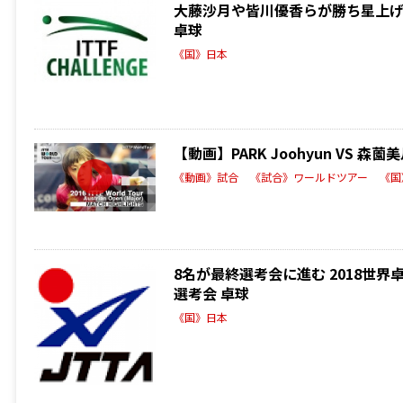
大藤沙月や皆川優香らが勝ち星上げる
卓球
《国》日本
【動画】PARK Joohyun VS 森
《動画》試合
《試合》ワールドツアー
《国
8名が最終選考会に進む 2018世
選考会 卓球
《国》日本