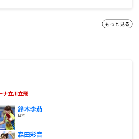
もっと見る
アリーナ立川立飛
鈴木李茄
日本
森田彩音