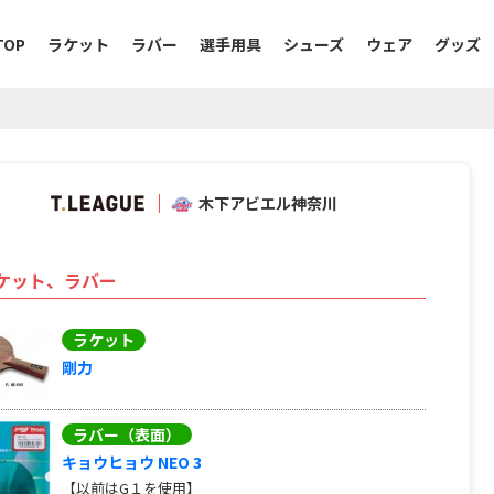
TOP
ラケット
ラバー
選手用具
シューズ
ウェア
グッズ
）
木下アビエル神奈川
ケット、ラバー
ラケット
剛力
ラバー（表面）
キョウヒョウ NEO 3
【以前はG１を使用】