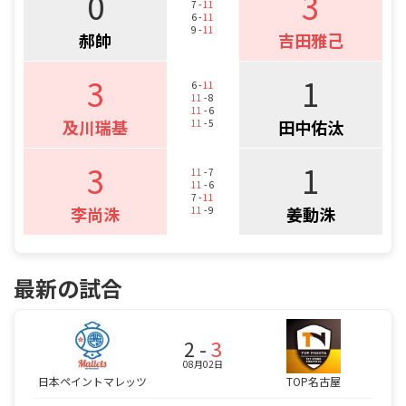
0
3
7 -
11
6 -
11
9 -
11
郝帥
吉田雅己
3
1
6 -
11
11
- 8
11
- 6
及川瑞基
田中佑汰
11
- 5
3
1
11
- 7
11
- 6
7 -
11
李尚洙
姜動洙
11
- 9
最新の試合
2 -
3
08月02日
日本ペイントマレッツ
TOP名古屋