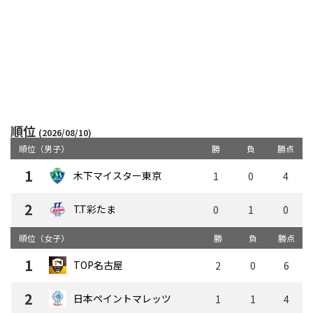
順位
(2026/08/10)
順位（男子）
勝
負
勝点
1
木下マイスター東京
1
0
4
2
T.T彩たま
0
1
0
順位（女子）
勝
負
勝点
1
TOP名古屋
2
0
6
2
日本ペイントマレッツ
1
1
4