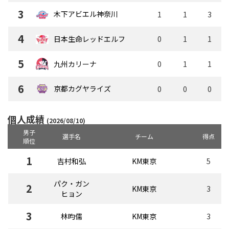
3
木下アビエル神奈川
1
1
3
4
日本生命レッドエルフ
0
1
1
5
0
1
1
九州カリーナ
6
京都カグヤライズ
0
0
0
個人成績
(2026/08/10)
男子
選手名
チーム
得点
順位
1
吉村和弘
KM東京
5
パク・ガン
2
KM東京
3
ヒョン
3
林昀儒
KM東京
3