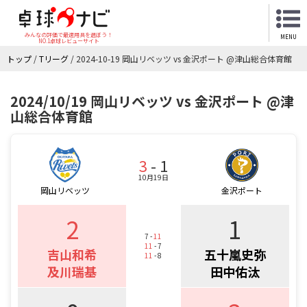
みんなの評価で最適用具を選ぼう！
MENU
NO.1卓球レビューサイト
トップ
/
Tリーグ
/
2024-10-19 岡山リベッツ vs 金沢ポート @津山総合体育館
2024/10/19 岡山リベッツ vs 金沢ポート @津
山総合体育館
3
- 1
10月19日
岡山リベッツ
金沢ポート
2
1
7 -
11
11
- 7
吉山和希
五十嵐史弥
11
- 8
及川瑞基
田中佑汰