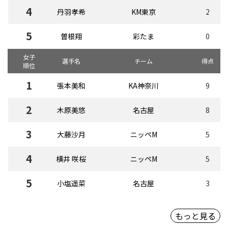
4
丹羽孝希
KM東京
2
5
曽根翔
彩たま
0
女子
選手名
チーム
得点
順位
1
張本美和
KA神奈川
9
2
木原美悠
名古屋
8
3
大藤沙月
ニッペM
5
4
横井 咲桜
ニッペM
5
5
小塩遥菜
名古屋
3
もっと見る