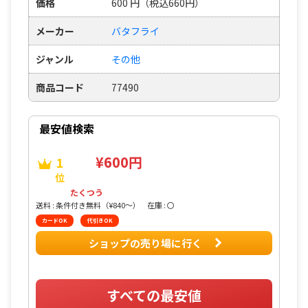
価格
600
円
（税込660円）
メーカー
バタフライ
ジャンル
その他
商品コード
77490
最安値検索
¥600円
1
位
たくつう
送料 : 条件付き無料（¥840〜）
在庫 : 〇
カードOK
代引きOK
ショップの売り場に行く
すべての最安値