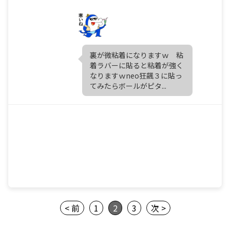
裏が微粘着になりますｗ 粘
着ラバーに貼ると粘着が強く
なりますｗneo狂飆３に貼っ
てみたらボールがピタ...
< 前
1
2
3
次 >