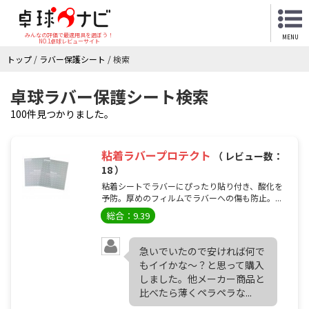
みんなの評価で最適用具を選ぼう！
MENU
NO.1卓球レビューサイト
トップ
/
ラバー保護シート
/
検索
卓球ラバー保護シート検索
100件見つかりました。
粘着ラバープロテクト
（ レビュー数：
18 ）
粘着シートでラバーにぴったり貼り付き、酸化を
予防。厚めのフィルムでラバーへの傷も防止。...
総合：9.39
急いでいたので安ければ何で
もイイかな～？と思って購入
しました。他メーカー商品と
比べたら薄くペラペラな...