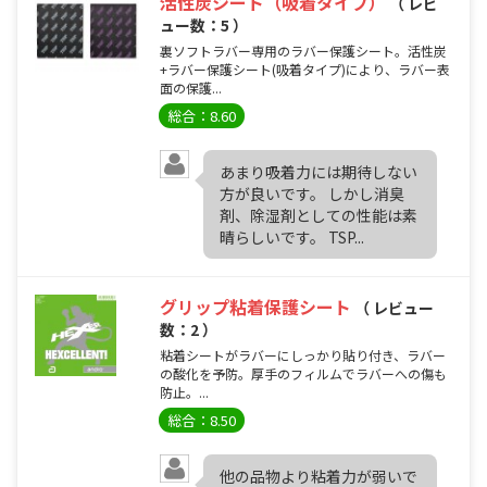
活性炭シート（吸着タイプ）
（ レビ
ュー数：5 ）
裏ソフトラバー専用のラバー保護シート。活性炭
+ラバー保護シート(吸着タイプ)により、ラバー表
面の保護...
総合：8.60
あまり吸着力には期待しない
方が良いです。 しかし消臭
剤、除湿剤としての性能は素
晴らしいです。 TSP...
グリップ粘着保護シート
（ レビュー
数：2 ）
粘着シートがラバーにしっかり貼り付き、ラバー
の酸化を予防。厚手のフィルムでラバーへの傷も
防止。...
総合：8.50
他の品物より粘着力が弱いで