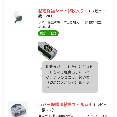
粘着保護シート(5枚入り)
（ レビュー
数：20 ）
ラバー表面の劣化防止に加え、不純物を除去。・
納期未定
総合：9.35
粘着ラバーにしたいけどスピ
ードもある程度出したいと
か、いうひとには、普通の
（硬めのスポンジ）裏ソフ
ト...
ラバー保護用粘着フィルム4
（ レビュ
ー数：2 ）
■入数：2枚1組■原産国：日本※フィルムには表