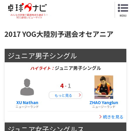
みんなの評価で最適用具を選ぼう！
MENU
NO.1卓球レビューサイト
2017 YOG大陸別予選会オセアニア
ジュニア男子シングル
ジュニア男子シングル
ハイライト：
4
-
1
もっと見る
XU Nathan
ZHAO Yanglun
ニュージーランド
ニュージーランド
続きを見る
ジュニア女子シングルス