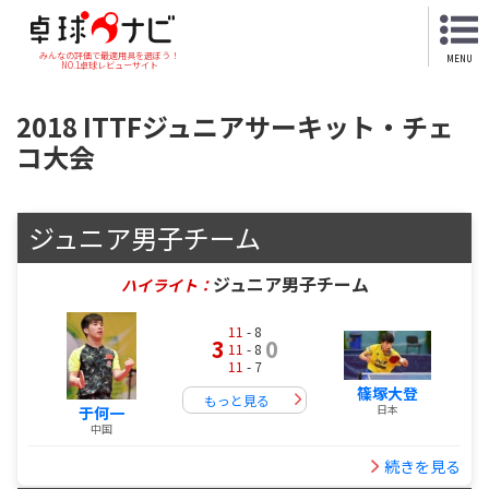
みんなの評価で最適用具を選ぼう！
MENU
NO.1卓球レビューサイト
2018 ITTFジュニアサーキット・チェ
コ大会
ジュニア男子チーム
ジュニア男子チーム
ハイライト：
11
- 8
3
0
11
- 8
11
- 7
篠塚大登
もっと見る
日本
于何一
中国
続きを見る