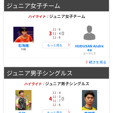
ジュニア女子チーム
ジュニア女子チーム
ハイライト：
11
- 6
3
0
11
- 4
11
- 6
もっと見る
石洵揺
HUDUSAN Andre
ea
中国
ルーマニア
続きを見る
ジュニア男子シングルス
ジュニア男子シングルス
ハイライト：
11
- 4
11
- 3
4
0
11
- 7
11
- 6
もっと見る