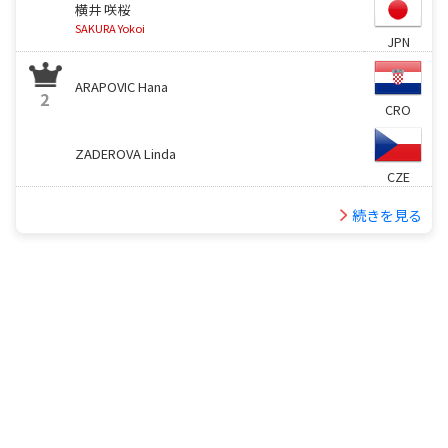
横井 咲桜
SAKURA Yokoi
JPN
ARAPOVIC Hana
2
CRO
ZADEROVA Linda
CZE
続きを見る