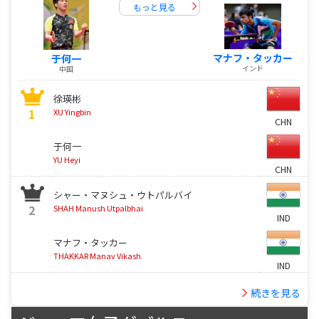
もっと見る
マナフ・タッカー
于何一
インド
中国
徐瑛彬
1
XU Yingbin
CHN
于何一
YU Heyi
CHN
シャー・マヌシュ・ウトパルバイ
2
SHAH Manush Utpalbhai
IND
マナフ・タッカー
THAKKAR Manav Vikash
IND
続きを見る