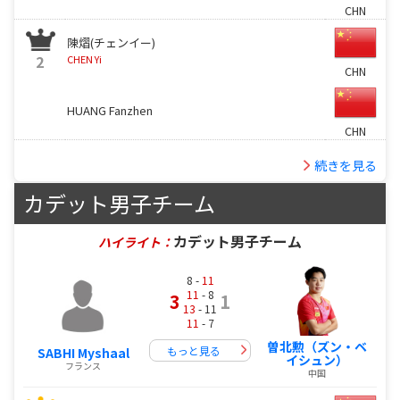
CHN
陳熠(チェンイー)
2
CHEN Yi
CHN
HUANG Fanzhen
CHN
続きを見る
カデット男子チーム
カデット男子チーム
ハイライト：
8 -
11
11
- 8
3
1
13
- 11
11
- 7
曽北勲（ズン・ベ
もっと見る
SABHI Myshaal
イシュン）
フランス
中国