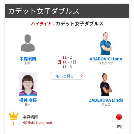
カデット女子ダブルス
カデット女子ダブルス
ハイライト：
11
- 2
中森帆南
ARAPOVIC Hana
3
0
11
- 9
日本
クロアチア
11
- 8
もっと見る
横井 咲桜
ZADEROVA Linda
日本
チェコ
中森帆南
1
HONAMI Nakamori
JPN