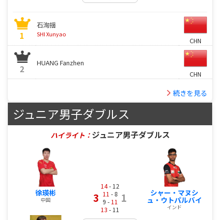
石洵揺
1
SHI Xunyao
CHN
HUANG Fanzhen
2
CHN
続きを見る
ジュニア男子ダブルス
ジュニア男子ダブルス
ハイライト：
14
- 12
徐瑛彬
シャー・マヌシ
11
- 8
3
1
ュ・ウトパルバイ
中国
9 -
11
インド
13
- 11