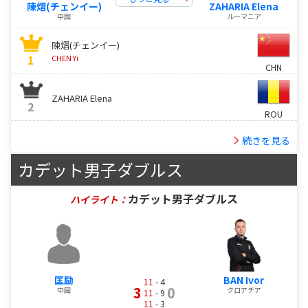
陳熠(チェンイー)
ZAHARIA Elena
中国
ルーマニア
陳熠(チェンイー)
1
CHEN Yi
CHN
ZAHARIA Elena
2
ROU
続きを見る
カデット男子ダブルス
カデット男子ダブルス
ハイライト：
匡励
BAN Ivor
11
- 4
3
0
中国
クロアチア
11
- 9
11
- 3