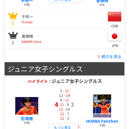
于何一
曽根翔
中国
日本
于何一
1
YU Heyi
CHN
曽根翔
2
KAKERU Sone
JPN
続きを見る
ジュニア女子シングルス
ジュニア女子シングルス
ハイライト：
5 -
11
12 -
14
8 -
11
4
3
11
- 8
12
- 10
11
- 7
石洵揺
11
- 3
HUANG Fanzhen
中国
中国
もっと見る