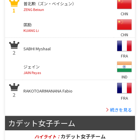
曽北勲（ズン・ベイシュン）
1
ZENG Beixun
CHN
匡励
KUANG Li
CHN
SABHI Myshaal
2
FRA
ジェイン
JAIN Payas
IND
RAKOTOARIMANANA Fabio
2
FRA
続きを見る
カデット女子チーム
カデット女子チーム
ハイライト：