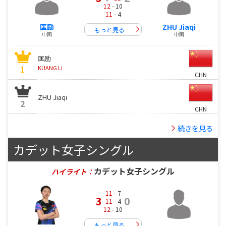
12
- 10
11
- 4
匡励
ZHU Jiaqi
もっと見る
中国
中国
匡励
1
KUANG Li
CHN
ZHU Jiaqi
2
CHN
続きを見る
カデット女子シングル
カデット女子シングル
ハイライト：
11
- 7
3
0
11
- 4
12
- 10
もっと見る