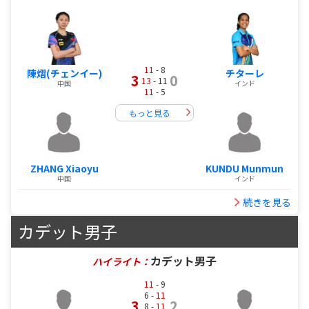
11
- 8
陳熠(チェンイー)
チターレ
3
0
13
- 11
中国
インド
11
- 5
もっと見る
ZHANG Xiaoyu
KUNDU Munmun
中国
インド
続きを見る
カデット男子
カデット男子
ハイライト：
11
- 9
6 -
11
3
2
8 -
11