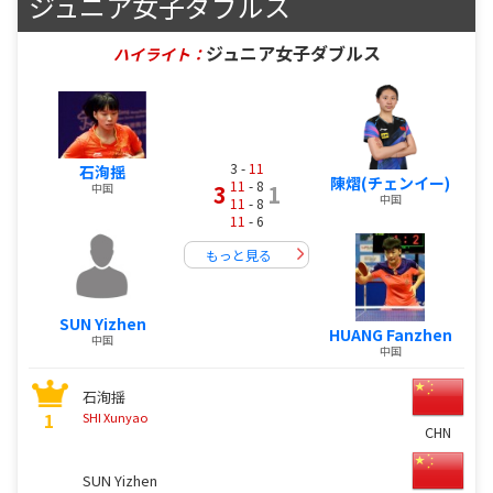
ジュニア女子ダブルス
ジュニア女子ダブルス
ハイライト：
3 -
11
石洵揺
陳熠(チェンイー)
11
- 8
3
1
中国
中国
11
- 8
11
- 6
もっと見る
SUN Yizhen
HUANG Fanzhen
中国
中国
石洵揺
1
SHI Xunyao
CHN
SUN Yizhen