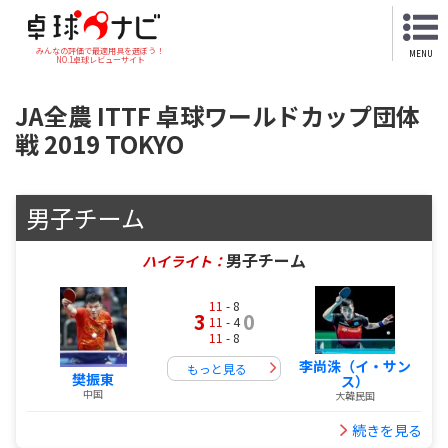
みんなの評価で最適用具を選ぼう！
MENU
NO.1卓球レビューサイト
JA全農 ITTF 卓球ワールドカップ団体
戦 2019 TOKYO
男子チーム
男子チーム
ハイライト：
11
- 8
3
0
11
- 4
11
- 8
李尚洙（イ・サン
もっと見る
樊振東
ス）
中国
大韓民国
続きを見る