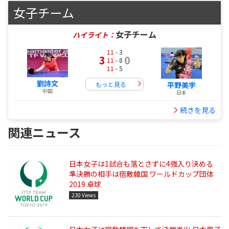
女子チーム
女子チーム
ハイライト：
11
- 3
3
0
11
- 8
11
- 5
劉詩文
もっと見る
平野美宇
中国
日本
続きを見る
関連ニュース
日本女子は1試合も落とさずに4強入り決める
準決勝の相手は宿敵韓国 ワールドカップ団体
2019 卓球
230 Views