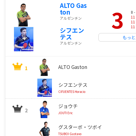
ALTO Gas
3
ton
8 -
11
アルゼンチン
11
11
シフエン
テス
もっと
アルゼンチン
ALTO Gaston
1
シフエンテス
CIFUENTES Horacio
ジョウチ
2
JOUTI Eric
グスターボ・ツボイ
TSUBOI Gustavo