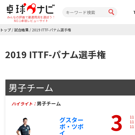
みんなの評価で最適用具を選ぼう！
NO.1卓球レビューサイト
トップ
/
試合結果
/
2019 ITTF-パナム選手権
2019 ITTF-パナム選手権
男子チーム
男子チーム
ハイライト：
3
11
グスター
11
ボ・ツボ
11
イ