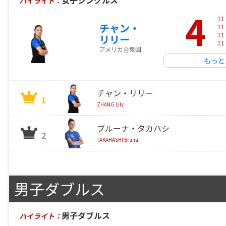
女子シングルス
ハイライト：
4
11
チャン・
11
11
リリー
11
アメリカ合衆国
もっと
チャン・リリー
1
ZHANG Lily
ブルーナ・タカハシ
2
TAKAHASHI Bruna
男子ダブルス
男子ダブルス
ハイライト：