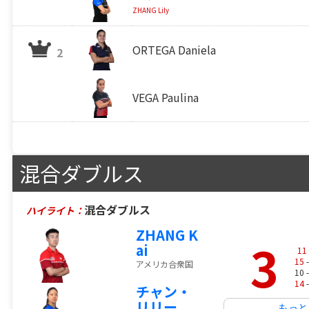
ZHANG Lily
ORTEGA Daniela
2
VEGA Paulina
混合ダブルス
混合ダブルス
ハイライト：
ZHANG K
3
ai
11
15
-
アメリカ合衆国
10 
14
-
チャン・
リリー
もっと