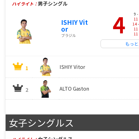
男子シングル
ハイライト：
4
9 -
11
ISHIY Vit
14
-
or
11
11
ブラジル
もっと
ISHIY Vitor
1
ALTO Gaston
2
女子シングルス