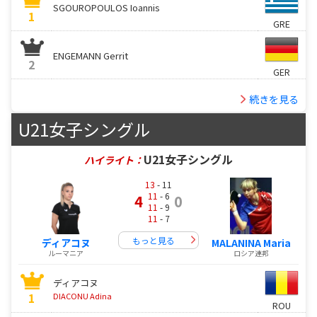
SGOUROPOULOS Ioannis
1
GRE
ENGEMANN Gerrit
2
GER
続きを見る
U21女子シングル
U21女子シングル
ハイライト：
13
- 11
11
- 6
4
0
11
- 9
11
- 7
もっと見る
ディアコヌ
MALANINA Maria
ルーマニア
ロシア連邦
ディアコヌ
1
DIACONU Adina
ROU