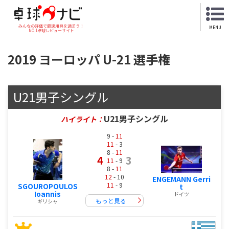
みんなの評価で最適用具を選ぼう！
MENU
NO.1卓球レビューサイト
2019 ヨーロッパ U-21 選手権
U21男子シングル
U21男子シングル
ハイライト：
9 -
11
11
- 3
8 -
11
4
3
11
- 9
8 -
11
12
- 10
ENGEMANN Gerri
11
- 9
SGOUROPOULOS
t
Ioannis
ドイツ
もっと見る
ギリシャ