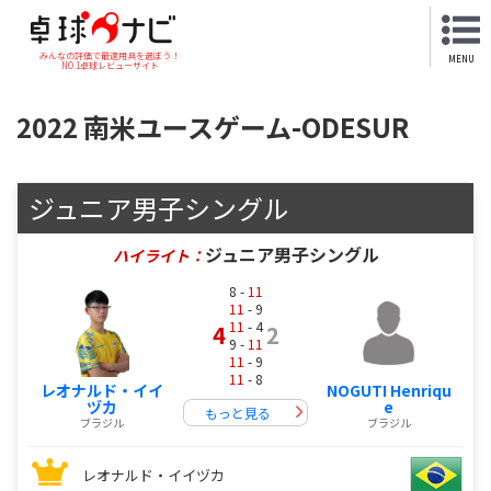
みんなの評価で最適用具を選ぼう！
MENU
NO.1卓球レビューサイト
2022 南米ユースゲーム-ODESUR
ジュニア男子シングル
ジュニア男子シングル
ハイライト：
8 -
11
11
- 9
11
- 4
4
2
9 -
11
11
- 9
11
- 8
レオナルド・イイ
NOGUTI Henriqu
ヅカ
e
もっと見る
ブラジル
ブラジル
レオナルド・イイヅカ