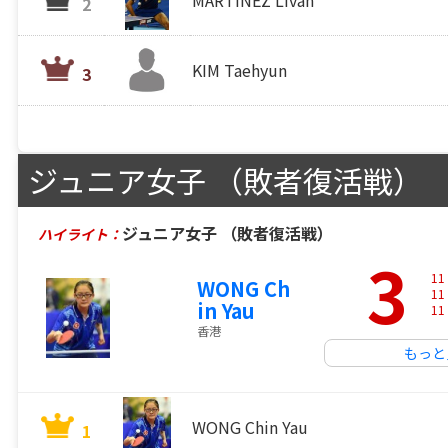
MARTINEZ Livan
2
KIM Taehyun
3
ジュニア女子 （敗者復活戦）
ジュニア女子 （敗者復活戦）
ハイライト：
3
11
WONG Ch
11
in Yau
11
香港
もっと
WONG Chin Yau
1