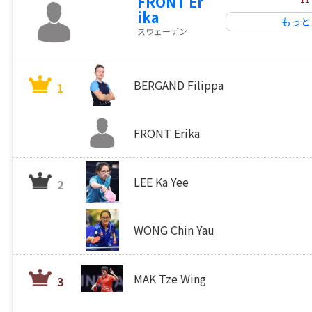
FRONT Er
ika
もっと
スウェーデン
BERGAND Filippa
1
FRONT Erika
LEE Ka Yee
2
WONG Chin Yau
MAK Tze Wing
3