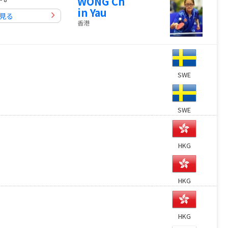
WONG Ch
in Yau
見る
香港
SWE
SWE
HKG
HKG
HKG