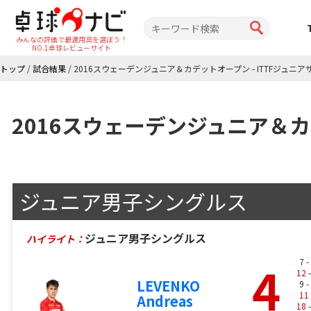
みんなの評価で最適用具を選ぼう！
NO.1卓球レビューサイト
トップ
/
試合結果
/
2016スウェーデンジュニア＆カデットオープン - ITTFジュニ
2016スウェーデンジュニア＆カ
ジュニア男子シングルス
ジュニア男子シングルス
ハイライト：
4
7 -
12
-
LEVENKO
9 -
11
Andreas
18
-