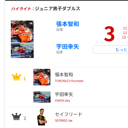
ジュニア男子ダブルス
ハイライト：
3
張本智和
11
日本
11
15
-
宇田幸矢
もっと
日本
張本智和
1
TOMOKAZU Harimoto
宇田幸矢
YUKIYA Uda
セイフリード
2
SEYFRIED Joe