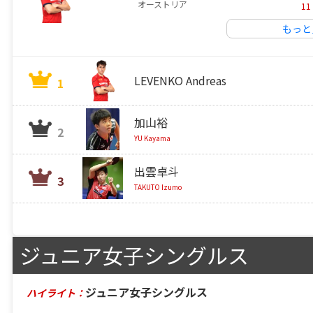
オーストリア
11
もっと
LEVENKO Andreas
1
加山裕
2
YU Kayama
出雲卓斗
3
TAKUTO Izumo
ジュニア女子シングルス
ジュニア女子シングルス
ハイライト：