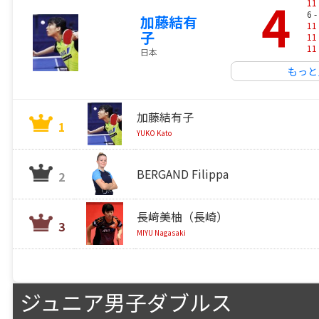
4
11
6 -
加藤結有
11
子
11
11
日本
もっと
加藤結有子
1
YUKO Kato
BERGAND Filippa
2
長﨑美柚（長崎）
3
MIYU Nagasaki
ジュニア男子ダブルス