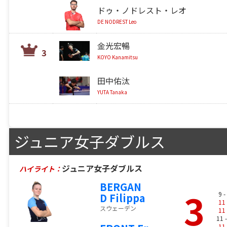
ドゥ・ノドレスト・レオ
DE NODREST Leo
金光宏暢
3
KOYO Kanamitsu
田中佑汰
YUTA Tanaka
ジュニア女子ダブルス
ジュニア女子ダブルス
ハイライト：
BERGAN
3
9 -
D Filippa
11
スウェーデン
11
11 
11