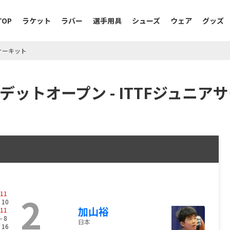
TOP
ラケット
ラバー
選手用具
シューズ
ウェア
グッズ
アサーキット
デットオープン - ITTFジュニア
2
11
 10
加山裕
11
- 8
日本
 16