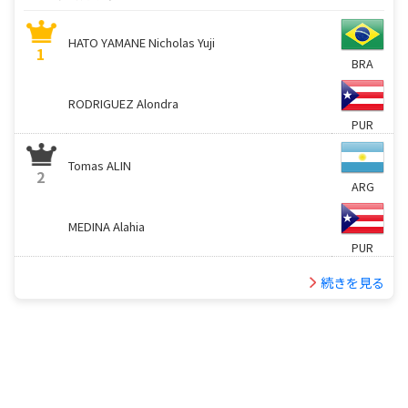
HATO YAMANE Nicholas Yuji
1
BRA
RODRIGUEZ Alondra
PUR
Tomas ALIN
2
ARG
MEDINA Alahia
PUR
続きを見る