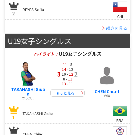
REYES Sofia
2
CHI
続きを見る
U19女子シングルス
U19女子シングルス
ハイライト：
11
- 8
14
- 12
3
2
10 -
12
8 -
11
13
- 11
TAKAHASHI Giuli
CHEN Chia-I
もっと見る
a
台湾
ブラジル
TAKAHASHI Giulia
1
BRA
CHEN Chia-I