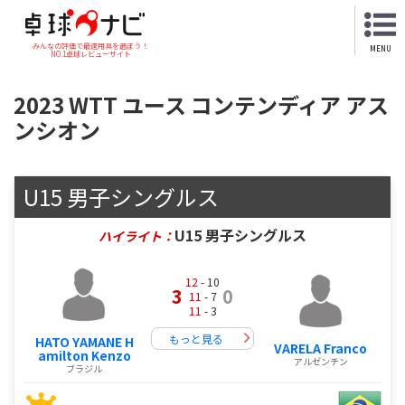
みんなの評価で最適用具を選ぼう！
MENU
NO.1卓球レビューサイト
2023 WTT ユース コンテンディア アス
ンシオン
U15 男子シングルス
U15 男子シングルス
ハイライト：
12
- 10
3
0
11
- 7
11
- 3
もっと見る
HATO YAMANE H
VARELA Franco
amilton Kenzo
アルゼンチン
ブラジル