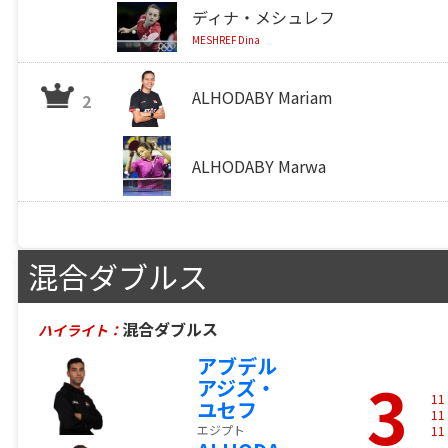
ディナ・メシュレフ
MESHREF Dina
ALHODABY Mariam
2
ALHODABY Marwa
混合ダブルス
混合ダブルス
ハイライト：
アブデル
3
アジズ・
11
ユセフ
11
エジプト
11