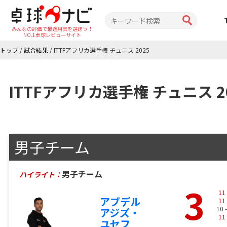
みんなの評価で最適用具を選ぼう！
NO.1卓球レビューサイト
トップ
/
試合結果
/
ITTFアフリカ選手権 チュニス 2025
ITTFアフリカ選手権 チュニス 2
男子チーム
男子チーム
ハイライト：
3
11
アブデル
11
10 
アジズ・
11
ユセフ