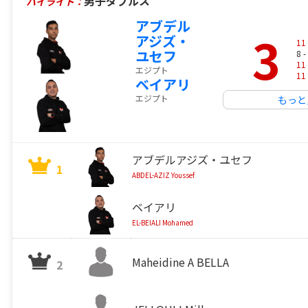
男子ダブルス
ハイライト：
アブデル
3
アジズ・
11
ユセフ
8 -
11
エジプト
11
ベイアリ
エジプト
もっと
アブデルアジズ・ユセフ
1
ABDEL-AZIZ Youssef
ベイアリ
EL-BEIALI Mohamed
Maheidine A BELLA
2