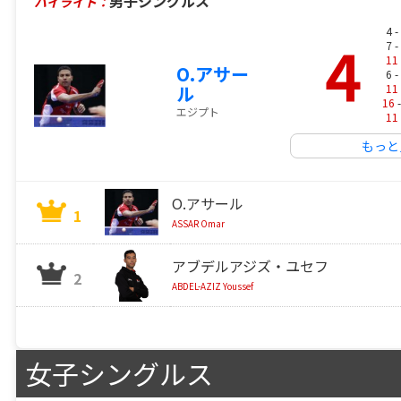
男子シングルス
ハイライト：
4 -
4
7 -
11
O.アサー
6 -
11
ル
16
-
エジプト
11
もっと
O.アサール
1
ASSAR Omar
アブデルアジズ・ユセフ
2
ABDEL-AZIZ Youssef
女子シングルス