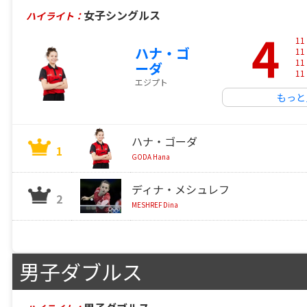
女子シングルス
ハイライト：
4
11
ハナ・ゴ
11
11
ーダ
11
エジプト
もっと
ハナ・ゴーダ
1
GODA Hana
ディナ・メシュレフ
2
MESHREF Dina
男子ダブルス