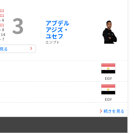
11
3
11
- 6
アブデル
11
アジズ・
- 8
ユセフ
 14
- 7
エジプト
見る
EGY
EGY
続きを見る