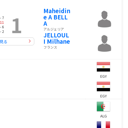
Maheidin
1
e A BELL
- 7
A
11
- 6
アルジェリア
- 2
JELLOUL
I Milhane
見る
フランス
EGY
EGY
ALG