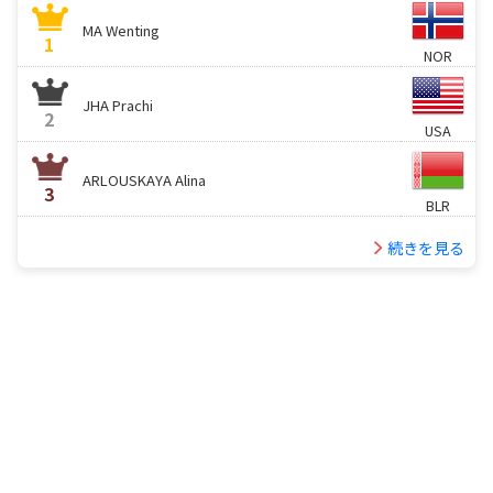
MA Wenting
1
NOR
JHA Prachi
2
USA
ARLOUSKAYA Alina
3
BLR
続きを見る