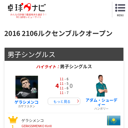
みんなの評価で最適用具を選ぼう！
MENU
NO.1卓球レビューサイト
2016 2106ルクセンブルクオープン
男子シングルス
男子シングルス
ハイライト：
11
- 6
11
- 5
4
0
11
- 6
11
- 7
アダム・シューデ
もっと見る
ゲラシメンコ
ィー
カザフスタン
ハンガリー
ゲラシメンコ
1
GERASSIMENKO Kirill