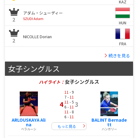
KAZ
アダム・シューディー
2
SZUDI Adam
HUN
NICOLLE Dorian
2
FRA
続きを見る
女子シングルス
女子シングルス
ハイライト：
11
- 9
7 -
11
11
- 5
4
3
6 -
11
11
- 8
6 -
11
ARLOUSKAYA Ali
BALINT Bernade
na
tt
もっと見る
ベラルーシ
ハンガリー