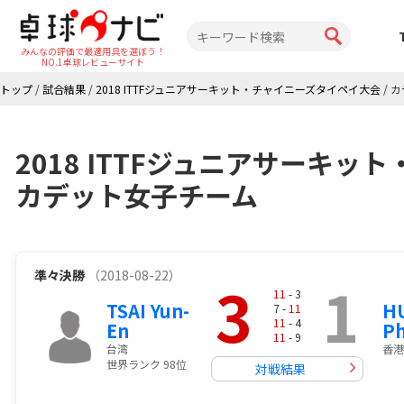
みんなの評価で最適用具を選ぼう！
NO.1卓球レビューサイト
トップ
/
試合結果
/
2018 ITTFジュニアサーキット・チャイニーズタイペイ大会
/
カ
2018 ITTFジュニアサーキ
カデット女子チーム
準々決勝
（2018-08-22）
3
1
11
- 3
TSAI Yun-
HU
7 -
11
11
- 4
En
P
11
- 9
台湾
香港
世界ランク 98位
対戦結果