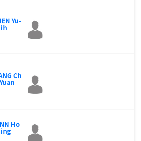
EN Yu-
ih
ANG Ch
-Yuan
ENN Ho
ing