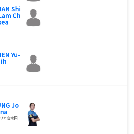
AN Shi
Lam Ch
sea
EN Yu-
ih
UNG Jo
na
リカ合衆国