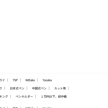
｜
｜
｜
ライ
TSP
Nittaku
Yasaka
｜
｜
｜
｜
ク
日本式ペン
中国式ペン
カット用
｜
｜
キング
ペンホルダー
１万円以下、初中級