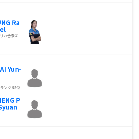
UNG Ra
el
リカ合衆国
AI Yun-
n
ランク 98位
HENG P
Syuan