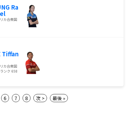
UNG Ra
el
リカ合衆国
 Tiffan
リカ合衆国
ランク 658
6
7
8
次 >
最後 »