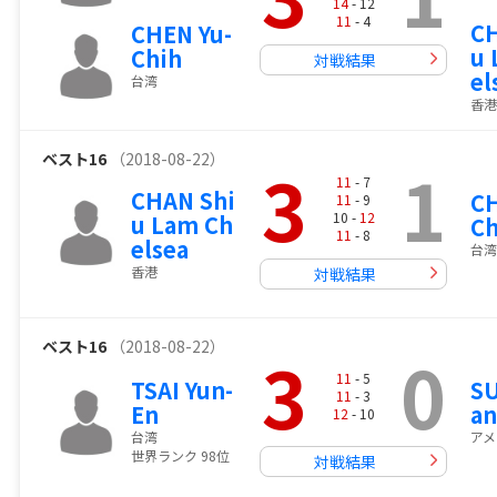
14
- 12
11
- 4
CH
CHEN Yu-
u 
Chih
対戦結果
el
台湾
香港
ベスト16
（2018-08-22）
3
1
11
- 7
CHAN Shi
CH
11
- 9
10 -
12
u Lam Ch
Ch
11
- 8
elsea
台湾
香港
対戦結果
ベスト16
（2018-08-22）
3
0
11
- 5
TSAI Yun-
S
11
- 3
En
an
12
- 10
台湾
アメ
世界ランク 98位
対戦結果