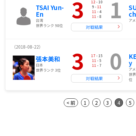
3
1
12
- 10
TSAI Yun-
S
9 -
11
11
- 4
En
ch
11
- 8
台湾
アメ
世界ランク 98位
対戦結果
（2018-08-22）
3
0
KE
17
- 15
張本美和
11
- 5
y
日本
11
- 7
アメ
世界ランク 3位
世界
対戦結果
位
< 前
1
2
3
4
5