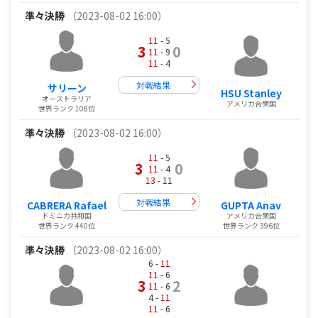
準々決勝
（2023-08-02 16:00）
11
- 5
3
0
11
- 9
11
- 4
対戦結果
サリーン
HSU Stanley
オーストラリア
アメリカ合衆国
世界ランク 108位
準々決勝
（2023-08-02 16:00）
11
- 5
3
0
11
- 4
13
- 11
対戦結果
CABRERA Rafael
GUPTA Anav
ドミニカ共和国
アメリカ合衆国
世界ランク 440位
世界ランク 396位
準々決勝
（2023-08-02 16:00）
6 -
11
11
- 6
3
2
11
- 6
4 -
11
11
- 6