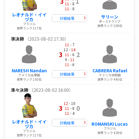
3
1
11
- 8
11
- 8
レオナルド・イイ
サリーン
対戦結果
ヅカ
オーストラリア
ブラジル
世界ランク 108位
世界ランク 117位
準決勝
（2023-08-02 17:30）
11
- 7
12 -
14
3
2
11
- 6
9 -
11
11
- 6
NARESH Nandan
CABRERA Rafael
対戦結果
アメリカ合衆国
ドミニカ共和国
世界ランク 150位
世界ランク 440位
準々決勝
（2023-08-02 16:00）
12
- 10
3
0
11
- 8
11
- 4
レオナルド・イイ
対戦結果
ROMANSKI Lucas
ヅカ
ブラジル
ブラジル
世界ランク 428位
世界ランク 117位