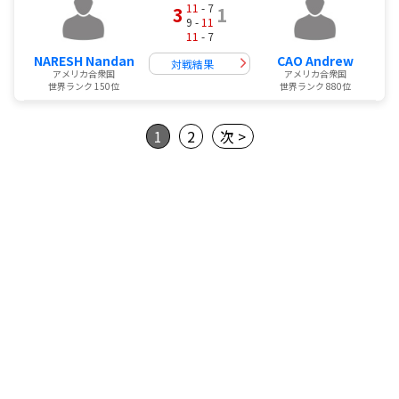
11
- 7
3
1
9 -
11
11
- 7
NARESH Nandan
CAO Andrew
対戦結果
アメリカ合衆国
アメリカ合衆国
世界ランク 150位
世界ランク 880位
1
2
次 >