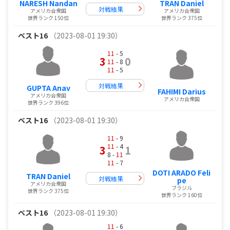
NARESH Nandan
TRAN Daniel
対戦結果
アメリカ合衆国
アメリカ合衆国
世界ランク 150位
世界ランク 375位
ベスト16
（2023-08-01 19:30）
11
- 5
3
0
11
- 8
11
- 5
対戦結果
GUPTA Anav
FAHIMI Darius
アメリカ合衆国
アメリカ合衆国
世界ランク 396位
ベスト16
（2023-08-01 19:30）
11
- 9
11
- 4
3
1
8 -
11
11
- 7
DOTI ARADO Feli
TRAN Daniel
対戦結果
pe
アメリカ合衆国
ブラジル
世界ランク 375位
世界ランク 160位
ベスト16
（2023-08-01 19:30）
11
- 6