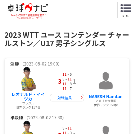
みんなの評価で最適用具を選ぼう！
MENU
NO.1卓球レビューサイト
2023 WTT ユース コンテンダー チャー
ルストン／U17 男子シングルス
決勝
（2023-08-02 19:00）
11
- 6
8 -
11
3
1
11
- 8
11
- 7
レオナルド・イイ
NARESH Nandan
対戦結果
ヅカ
アメリカ合衆国
ブラジル
世界ランク 150位
世界ランク 117位
準決勝
（2023-08-02 17:30）
8 -
11
11
- 3