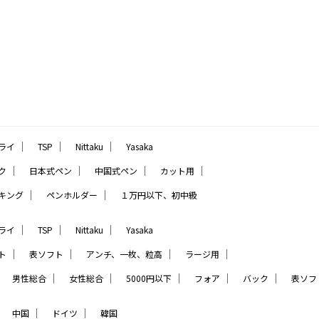
｜
｜
｜
ライ
TSP
Nittaku
Yasaka
｜
｜
｜
｜
ク
日本式ペン
中国式ペン
カット用
｜
｜
キング
ペンホルダー
１万円以下、初中級
｜
｜
｜
ライ
TSP
Nittaku
Yasaka
｜
｜
｜
｜
ト
表ソフト
アンチ、一枚、粒高
ラージ用
｜
｜
｜
｜
｜
｜
男性総合
女性総合
5000円以下
フォア
バック
表ソフ
｜
｜
｜
中国
ドイツ
韓国