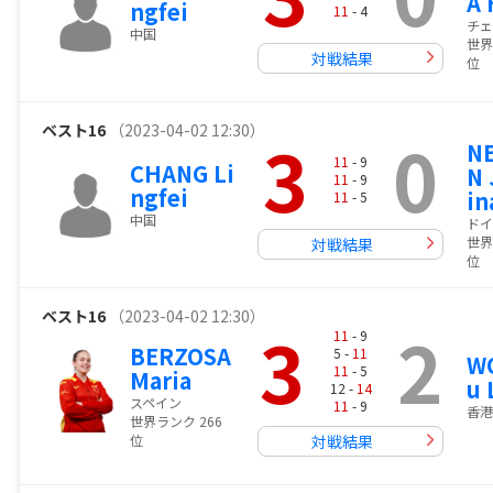
A 
ngfei
11
- 4
チェ
中国
世界
対戦結果
位
ベスト16
（2023-04-02 12:30）
3
0
N
11
- 9
CHANG Li
N 
11
- 9
ngfei
in
11
- 5
中国
ドイ
世界
対戦結果
位
ベスト16
（2023-04-02 12:30）
3
2
11
- 9
BERZOSA
5 -
11
W
11
- 5
Maria
u
12 -
14
スペイン
11
- 9
香港
世界ランク 266
位
対戦結果