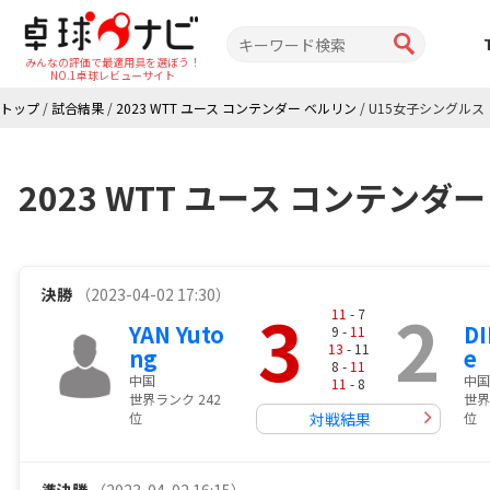
みんなの評価で最適用具を選ぼう！
NO.1卓球レビューサイト
トップ
/
試合結果
/
2023 WTT ユース コンテンダー ベルリン
/
U15女子シングルス
2023 WTT ユース コンテン
決勝
（2023-04-02 17:30）
3
2
11
- 7
YAN Yuto
DI
9 -
11
13
- 11
ng
e
8 -
11
中国
中国
11
- 8
世界ランク 242
世界
位
対戦結果
位