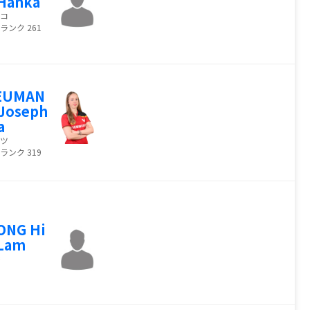
Hanka
コ
ランク 261
EUMAN
Joseph
a
ツ
ランク 319
ONG Hi
 Lam