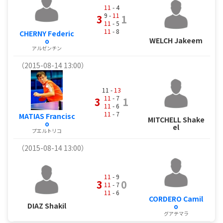
11
- 4
9 -
11
3
1
11
- 5
11
- 8
CHERNY Federic
WELCH Jakeem
o
アルゼンチン
（2015-08-14 13:00）
11 -
13
11
- 7
3
1
11
- 6
11
- 7
MATIAS Francisc
MITCHELL Shake
o
el
プエルトリコ
（2015-08-14 13:00）
11
- 9
3
0
11
- 7
11
- 6
CORDERO Camil
DIAZ Shakil
o
グアテマラ