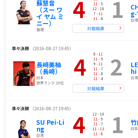
4
1
蘇慧音
11
- 5
CH
（スー ワ
12
- 10
g-
7 -
11
イ ヤム ミ
11
- 8
台湾
ニー）
対戦結果
香港
準々決勝
（2016-08-27 19:45）
4
2
8 -
11
11
- 9
長﨑美柚
LE
9 -
11
11
- 7
（長崎）
hi
11
- 8
日本
台湾
11
- 4
世界ランク 20位
対戦結果
準々決勝
（2016-08-27 19:45）
4
1
12
- 10
11
- 9
SU Pei-Li
竹
11
- 7
ng
日本
11 -
13
11
- 6
台湾