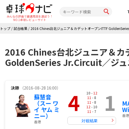
みんなの評価で最適用具を選ぼう！
NO.1卓球レビューサイト
トップ
/
試合結果
/
2016 Chines台北ジュニア＆カデットオープンITTF GoldenSeries Jr
2016 Chines台北ジュニア＆
GoldenSeries Jr.Circu
決勝
（2016-08-28 16:00）
4
1
10 -
12
蘇慧音
11
- 8
（スー ワ
MA
11
- 8
12
- 10
イ ヤム ミ
W
11
- 7
ニー）
香港
対戦結果
香港