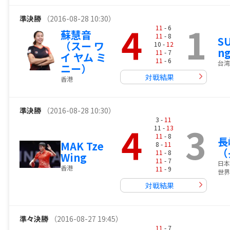
準決勝
（2016-08-28 10:30）
4
1
11
- 6
蘇慧音
11
- 8
SU
（スー ワ
10 -
12
n
11
- 7
イ ヤム ミ
11
- 6
台湾
ニー）
対戦結果
香港
準決勝
（2016-08-28 10:30）
3 -
11
4
3
11 -
13
11
- 8
長
MAK Tze
8 -
11
（
11
- 8
Wing
11
- 7
日本
香港
11
- 9
世界
対戦結果
準々決勝
（2016-08-27 19:45）
11
- 7