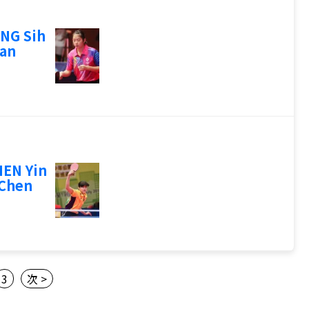
NG Sih
an
EN Yin
Chen
3
次 >