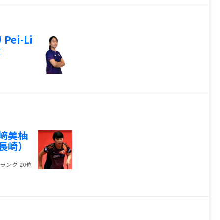
 Pei-Li
g
﨑美柚
長崎）
ランク 20位