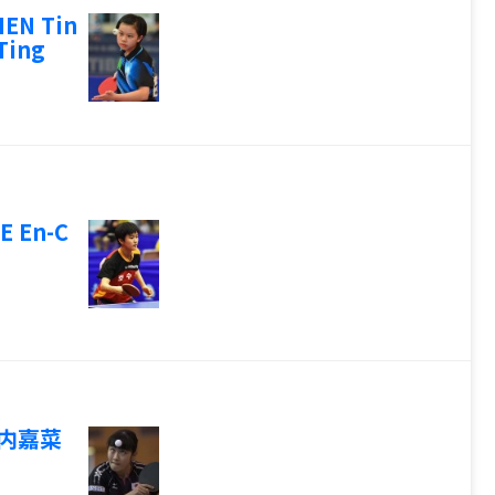
EN Tin
Ting
E En-C
内嘉菜