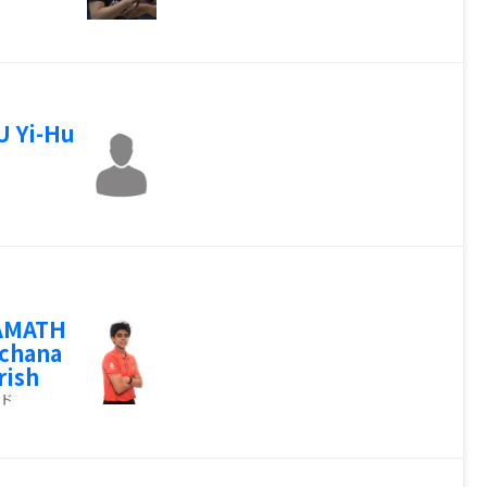
 Yi-Hu
AMATH
chana
rish
ド