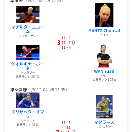
準決勝
（2017-04-29 15:25）
マチルダ・エコー
MANTZ Chantal
ム
ドイツ
スウェーデン
11
- 7
3
0
11
- 7
11
- 4
ゲオルギナ・ポー
タ
WAN Yuan
ハンガリー
ドイツ
世界ランク 394位
世界ランク 125位
準々決勝
（2017-04-28 21:35）
エリザベタ・サマ
ラ
ルーマニア
マダラース
11
- 8
世界ランク 38位
ハンガリー
4 -
11
3
2
15 -
17