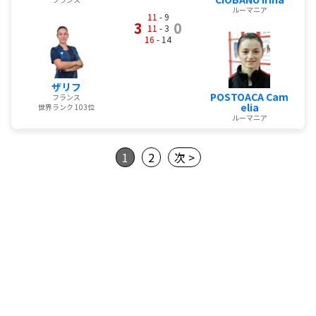
ルーマニア
11
- 9
3
0
11
- 3
16
- 14
ザリフ
POSTOACA Cam
フランス
elia
世界ランク 103位
ルーマニア
1
2
次 >