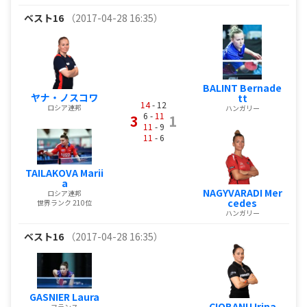
ベスト16
（2017-04-28 16:35）
BALINT Bernade
ヤナ・ノスコワ
tt
14
- 12
ロシア連邦
ハンガリー
6 -
11
3
1
11
- 9
11
- 6
TAILAKOVA Marii
a
NAGYVARADI Mer
ロシア連邦
cedes
世界ランク 210位
ハンガリー
ベスト16
（2017-04-28 16:35）
GASNIER Laura
CIOBANU Irina
フランス