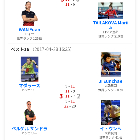
11
- 6
TAILAKOVA Marii
a
WAN Yuan
ロシア連邦
ドイツ
世界ランク 210位
世界ランク 125位
ベスト16
（2017-04-28 16:35）
JI Eunchae
マダラース
9 -
11
大韓民国
ハンガリー
世界ランク 536位
11
- 9
3
2
11
- 7
5 -
11
22
- 20
ペルゲル サンドラ
イ・ウンヘ
ハンガリー
大韓民国
世界ランク 41位