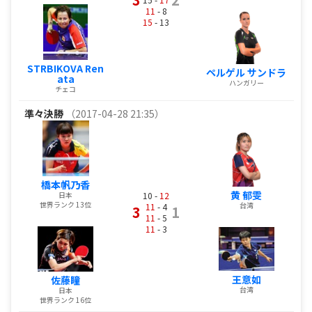
11
- 8
15
- 13
STRBIKOVA Ren
ペルゲル サンドラ
ata
ハンガリー
チェコ
準々決勝
（2017-04-28 21:35）
橋本帆乃香
黄 郁雯
日本
10 -
12
世界ランク 13位
台湾
11
- 4
3
1
11
- 5
11
- 3
王意如
佐藤瞳
台湾
日本
世界ランク 16位