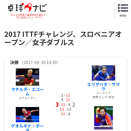
みんなの評価で最適用具を選ぼう！
MENU
NO.1卓球レビューサイト
2017 ITTFチャレンジ、スロベニアオ
ープン／女子ダブルス
決勝
（2017-04-30 14:30）
エリザベタ・サマ
ラ
マチルダ・エコー
ム
ルーマニア
2 -
11
世界ランク 38位
スウェーデン
9 -
11
3
2
11
- 4
15
- 13
11
- 8
ゲオルギナ・ポー
タ