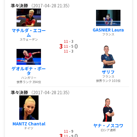
準々決勝
（2017-04-28 21:35）
GASNIER Laura
マチルダ・エコー
フランス
ム
スウェーデン
11
- 3
3
0
11
- 5
11
- 3
ゲオルギナ・ポー
ザリフ
タ
フランス
ハンガリー
世界ランク 103位
世界ランク 394位
準々決勝
（2017-04-28 21:35）
MANTZ Chantal
ヤナ・ノスコワ
ドイツ
ロシア連邦
11
- 9
3
0
11
- 9