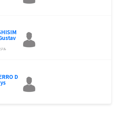
SHISIM
Gustav
ジル
ERRO D
ys