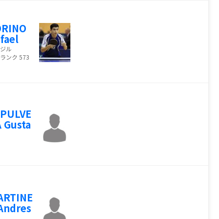
ORINO
fael
ジル
ランク 573
EPULVE
 Gusta
o
ARTINE
Andres