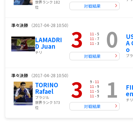
世界ランク 182
対戦結果
位
準々決勝
（2017-04-28 10:50）
3
0
11
- 5
U
LAMADRI
11
- 7
A 
11
- 3
D Juan
o
チリ
ブラ
対戦結果
準々決勝
（2017-04-28 10:50）
3
1
9 -
11
TORINO
FI
11
- 9
Rafael
11
- 5
en
11
- 9
ブラジル
チリ
世界ランク 573
対戦結果
位