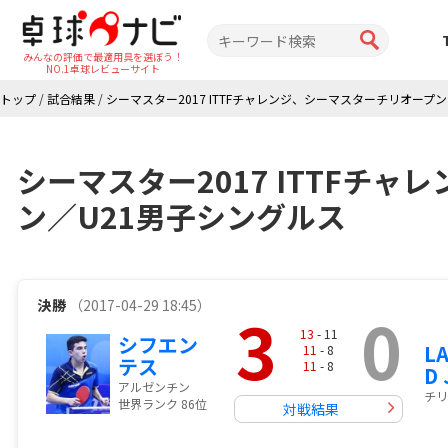
みんなの評価で最適用具を選ぼう！
NO.1卓球レビューサイト
トップ
/
試合結果
/
シーマスター2017 ITTFチャレンジ、シーマスターチリオープン
シーマスター2017 ITTFチ
ン／U21男子シングルス
決勝
（2017-04-29 18:45）
3
0
13
- 11
シフエン
L
11
- 8
テス
11
- 8
D 
アルゼンチン
チリ
世界ランク 86位
対戦結果