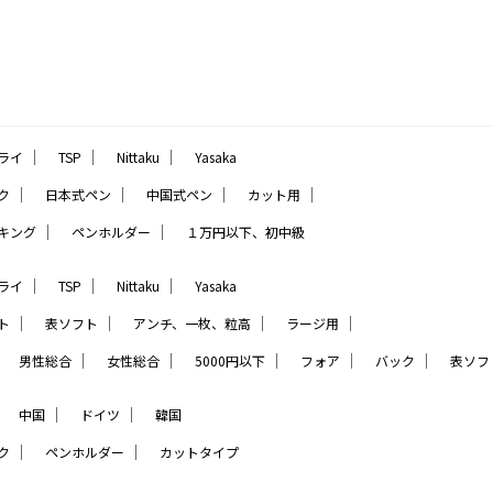
｜
｜
｜
ライ
TSP
Nittaku
Yasaka
｜
｜
｜
｜
ク
日本式ペン
中国式ペン
カット用
｜
｜
キング
ペンホルダー
１万円以下、初中級
｜
｜
｜
ライ
TSP
Nittaku
Yasaka
｜
｜
｜
｜
ト
表ソフト
アンチ、一枚、粒高
ラージ用
｜
｜
｜
｜
｜
｜
男性総合
女性総合
5000円以下
フォア
バック
表ソフ
｜
｜
｜
中国
ドイツ
韓国
｜
｜
ク
ペンホルダー
カットタイプ