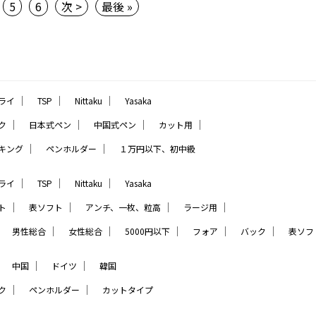
5
6
次 >
最後 »
｜
｜
｜
ライ
TSP
Nittaku
Yasaka
｜
｜
｜
｜
ク
日本式ペン
中国式ペン
カット用
｜
｜
キング
ペンホルダー
１万円以下、初中級
｜
｜
｜
ライ
TSP
Nittaku
Yasaka
｜
｜
｜
｜
ト
表ソフト
アンチ、一枚、粒高
ラージ用
｜
｜
｜
｜
｜
｜
男性総合
女性総合
5000円以下
フォア
バック
表ソフ
｜
｜
｜
中国
ドイツ
韓国
｜
｜
ク
ペンホルダー
カットタイプ