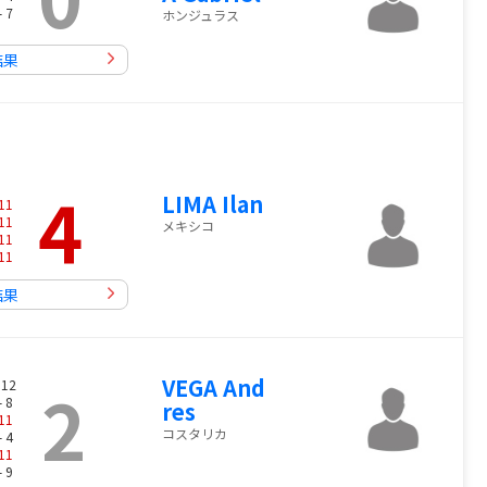
- 7
ホンジュラス
結果
4
LIMA Ilan
11
11
メキシコ
11
11
結果
VEGA And
2
 12
- 8
res
11
コスタリカ
- 4
11
- 9