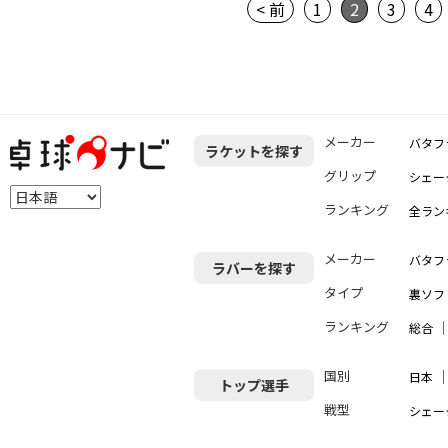
< 前
1
2
3
4
メーカー
バタフ
ラケットを探す
グリップ
シェー
ランキング
全ラン
メーカー
バタフ
ラバーを探す
タイプ
裏ソフ
ランキング
総合
国別
日本
トップ選手
戦型
シェー