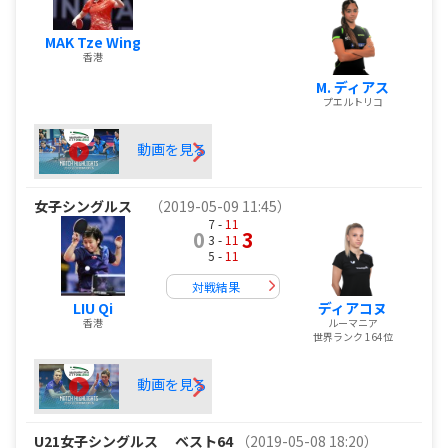
MAK Tze Wing
香港
M. ディアス
プエルトリコ
動画を見る
女子シングルス
（2019-05-09 11:45）
7 -
11
0
3
3 -
11
5 -
11
対戦結果
LIU Qi
ディアコヌ
香港
ルーマニア
世界ランク 164位
動画を見る
U21女子シングルス
ベスト64
（2019-05-08 18:20）