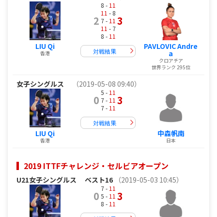
8 -
11
11
- 8
2
3
7 -
11
11
- 7
8 -
11
LIU Qi
PAVLOVIC Andre
対戦結果
a
香港
クロアチア
世界ランク 295位
女子シングルス
（2019-05-08 09:40）
5 -
11
0
3
7 -
11
7 -
11
対戦結果
LIU Qi
中森帆南
香港
日本
2019 ITTFチャレンジ・セルビアオープン
U21女子シングルス
ベスト16
（2019-05-03 10:45）
7 -
11
0
3
5 -
11
8 -
11