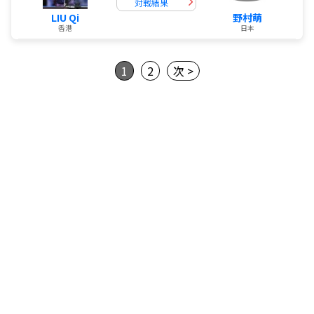
対戦結果
LIU Qi
野村萌
香港
日本
1
2
次 >