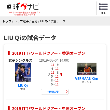
みんなの評価で最適用具を選ぼう！
MENU
NO.1卓球レビューサイト
トップ
/
トップ選手
/
香港
/
LIU Qi
/
試合データ
LIU Qiの試合データ
2019 ITTFワールドツアー・香港オープン
女子シングルス
（2019-06-04 14:00）
11
- 9
4 -
11
11
- 8
2
4
5 -
11
VERMAAS Kim
8 -
11
オランダ
9 -
11
LIU Qi
香港
対戦結果
2019 ITTFワールドツアー・中国オープン