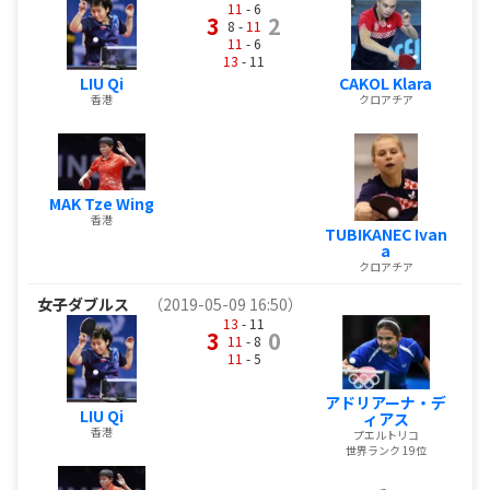
11
- 6
3
2
8 -
11
11
- 6
13
- 11
LIU Qi
CAKOL Klara
香港
クロアチア
MAK Tze Wing
香港
TUBIKANEC Ivan
a
クロアチア
女子ダブルス
（2019-05-09 16:50）
13
- 11
3
0
11
- 8
11
- 5
アドリアーナ・デ
LIU Qi
ィアス
香港
プエルトリコ
世界ランク 19位