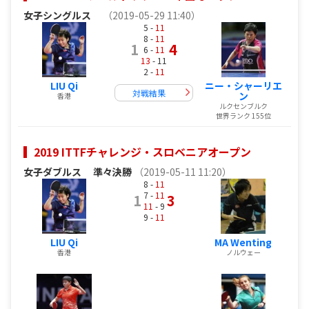
女子シングルス
（2019-05-29 11:40）
5 -
11
8 -
11
1
4
6 -
11
13
- 11
2 -
11
LIU Qi
ニー・シャーリエ
対戦結果
ン
香港
ルクセンブルク
世界ランク 155位
2019 ITTFチャレンジ・スロベニアオープン
女子ダブルス
準々決勝
（2019-05-11 11:20）
8 -
11
7 -
11
1
3
11
- 9
9 -
11
LIU Qi
MA Wenting
香港
ノルウェー