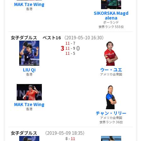
MAK Tze Wing
香港
SIKORSKA Magd
alena
ポーランド
世界ランク 555位
女子ダブルス
ベスト16
（2019-05-10 16:30）
11
- 7
3
0
11
- 9
11
- 5
LIU Qi
ウー・ユエ
香港
アメリカ合衆国
MAK Tze Wing
香港
チャン・リリー
アメリカ合衆国
世界ランク 36位
女子ダブルス
（2019-05-09 18:35）
8 -
11