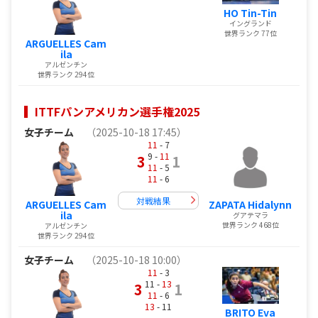
HO Tin-Tin
イングランド
世界ランク 77位
ARGUELLES Cam
ila
アルゼンチン
世界ランク 294位
ITTFパンアメリカン選手権2025
女子チーム
（2025-10-18 17:45）
11
- 7
9 -
11
3
1
11
- 5
11
- 6
対戦結果
ARGUELLES Cam
ZAPATA Hidalynn
ila
グアテマラ
世界ランク 468位
アルゼンチン
世界ランク 294位
女子チーム
（2025-10-18 10:00）
11
- 3
11 -
13
3
1
11
- 6
13
- 11
BRITO Eva