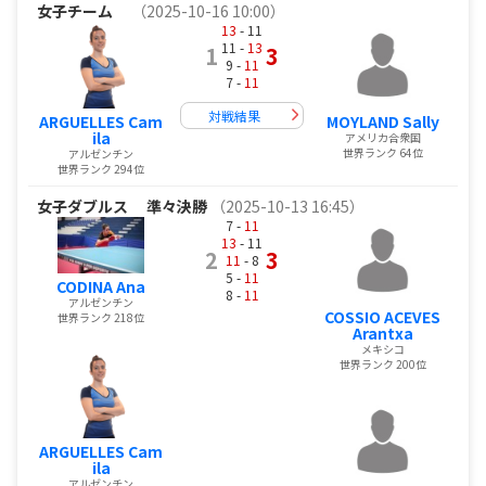
女子チーム
（2025-10-16 10:00）
13
- 11
11 -
13
1
3
9 -
11
7 -
11
対戦結果
ARGUELLES Cam
MOYLAND Sally
ila
アメリカ合衆国
世界ランク 64位
アルゼンチン
世界ランク 294位
女子ダブルス
準々決勝
（2025-10-13 16:45）
7 -
11
13
- 11
2
3
11
- 8
5 -
11
CODINA Ana
8 -
11
アルゼンチン
COSSIO ACEVES
世界ランク 218位
Arantxa
メキシコ
世界ランク 200位
ARGUELLES Cam
ila
アルゼンチン