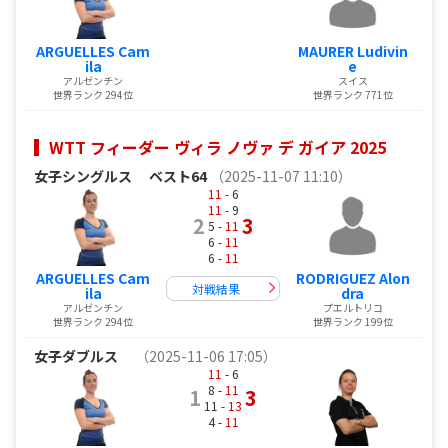
ARGUELLES Cam
MAURER Ludivin
ila
e
アルゼンチン
スイス
世界ランク 294位
世界ランク 771位
WTT フィーダー ヴィラ ノヴァ デ ガイア 2025
女子シングルス
ベスト64
（2025-11-07 11:10）
11
- 6
11
- 9
2
3
5 -
11
6 -
11
6 -
11
ARGUELLES Cam
RODRIGUEZ Alon
対戦結果
ila
dra
アルゼンチン
プエルトリコ
世界ランク 294位
世界ランク 199位
女子ダブルス
（2025-11-06 17:05）
11
- 6
8 -
11
1
3
11 -
13
4 -
11