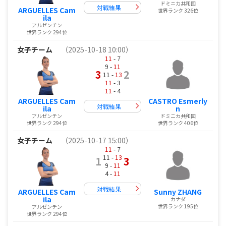
ドミニカ共和国
対戦結果
ARGUELLES Cam
世界ランク 326位
ila
アルゼンチン
世界ランク 294位
女子チーム
（2025-10-18 10:00）
11
- 7
9 -
11
3
2
11 -
13
11
- 3
11
- 4
ARGUELLES Cam
CASTRO Esmerly
対戦結果
ila
n
アルゼンチン
ドミニカ共和国
世界ランク 294位
世界ランク 406位
女子チーム
（2025-10-17 15:00）
11
- 7
11 -
13
1
3
9 -
11
4 -
11
対戦結果
ARGUELLES Cam
Sunny ZHANG
ila
カナダ
世界ランク 195位
アルゼンチン
世界ランク 294位