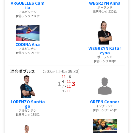
ARGUELLES Cam
WEGRZYN Anna
ila
ポーランド
世界ランク 230位
アルゼンチン
世界ランク 294位
CODINA Ana
WEGRZYN Katar
アルゼンチン
zyna
世界ランク 218位
ポーランド
世界ランク 88位
混合ダブルス
（2025-11-05 09:30）
11
- 6
4 -
11
1
3
7 -
11
9 -
11
LORENZO Santia
GREEN Connor
go
イングランド
世界ランク 145位
アルゼンチン
世界ランク 156位