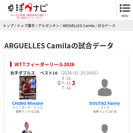
みんなの評価で最適用具を選ぼう！
MENU
NO.1卓球レビューサイト
トップ
/
トップ選手
/
アルゼンチン
/
ARGUELLES Camila
/
試合データ
ARGUELLES Camilaの試合データ
WTTフィーダーリール2026
女子ダブルス
ベスト16
（2026-01-29 14:05）
3 -
11
0
3
7 -
11
7 -
11
CHUNG Rheann
DOUTAZ Fanny
トリニダード・トバゴ
スイス
世界ランク 622位
世界ランク 187位