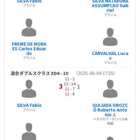
SILVA Fabio
SILVA MATARUNA
ASSUMPCAO Gab
ブラジル
riel
ブラジル
FREIRE DE MORA
ES Carlos Eduar
do
CARVALHAL Luca
s
ブラジル
ブラジル
混合ダブルスクラス XD4 - 10
（2025-06-04 17:55）
11
- 2
12 -
14
3
1
11
- 7
11
- 6
SILVA Fabio
QUIJADA OROZC
O Roberto Anto
ブラジル
nio J.
ベネズエラ・ボリバル共
和国