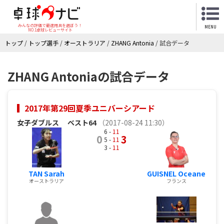
みんなの評価で最適用具を選ぼう！
MENU
NO.1卓球レビューサイト
トップ
/
トップ選手
/
オーストラリア
/
ZHANG Antonia
/
試合データ
ZHANG Antoniaの試合データ
2017年第29回夏季ユニバーシアード
女子ダブルス
ベスト64
（2017-08-24 11:30）
6 -
11
0
3
5 -
11
3 -
11
TAN Sarah
GUISNEL Oceane
オーストラリア
フランス