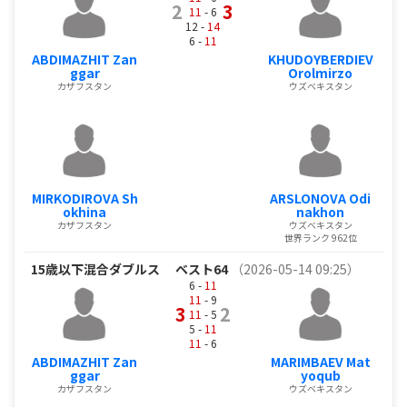
2
3
11
- 6
12 -
14
6 -
11
ABDIMAZHIT Zan
KHUDOYBERDIEV
ggar
Orolmirzo
カザフスタン
ウズベキスタン
MIRKODIROVA Sh
ARSLONOVA Odi
okhina
nakhon
カザフスタン
ウズベキスタン
世界ランク 962位
15歳以下混合ダブルス
ベスト64
（2026-05-14 09:25）
6 -
11
11
- 9
3
2
11
- 5
5 -
11
11
- 6
ABDIMAZHIT Zan
MARIMBAEV Mat
ggar
yoqub
カザフスタン
ウズベキスタン