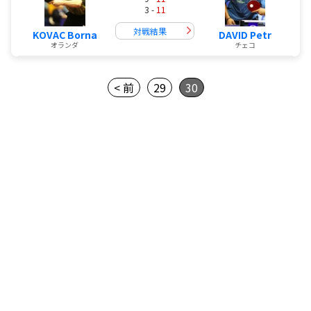
3 -
11
対戦結果
KOVAC Borna
DAVID Petr
オランダ
チェコ
< 前
29
30