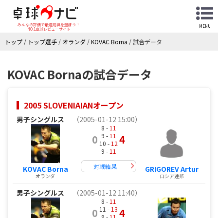
みんなの評価で最適用具を選ぼう！
MENU
NO.1卓球レビューサイト
トップ
/
トップ選手
/
オランダ
/
KOVAC Borna
/
試合データ
KOVAC Bornaの試合データ
2005 SLOVENIAIANオープン
男子シングルス
（2005-01-12 15:00）
8 -
11
9 -
11
0
4
10 -
12
9 -
11
対戦結果
KOVAC Borna
GRIGOREV Artur
オランダ
ロシア連邦
男子シングルス
（2005-01-12 11:40）
8 -
11
11 -
13
0
4
9 -
11