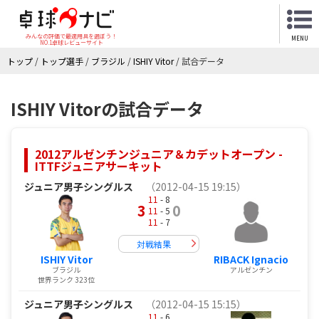
みんなの評価で最適用具を選ぼう！
MENU
NO.1卓球レビューサイト
トップ
/
トップ選手
/
ブラジル
/
ISHIY Vitor
/
試合データ
ISHIY Vitorの試合データ
2012アルゼンチンジュニア＆カデットオープン -
ITTFジュニアサーキット
ジュニア男子シングルス
（2012-04-15 19:15）
11
- 8
3
0
11
- 5
11
- 7
対戦結果
ISHIY Vitor
RIBACK Ignacio
ブラジル
アルゼンチン
世界ランク 323位
ジュニア男子シングルス
（2012-04-15 15:15）
11
- 6