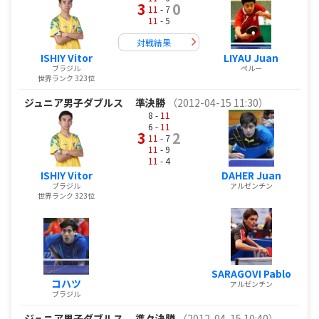
3
0
11
- 7
11
- 5
対戦結果
ISHIY Vitor
LIYAU Juan
ブラジル
ペルー
世界ランク 323位
ジュニア男子ダブルス
準決勝
（2012-04-15 11:30）
8 -
11
6 -
11
3
2
11
- 7
11
- 9
11
- 4
ISHIY Vitor
DAHER Juan
ブラジル
アルゼンチン
世界ランク 323位
SARAGOVI Pablo
コハツ
アルゼンチン
ブラジル
ジュニア男子ダブルス
準々決勝
（2012-04-15 10:40）