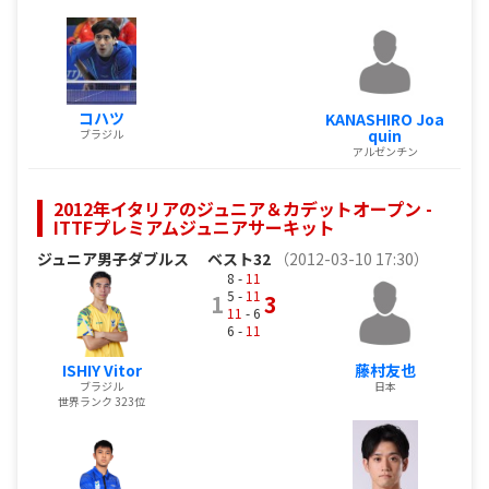
コハツ
KANASHIRO Joa
quin
ブラジル
アルゼンチン
2012年イタリアのジュニア＆カデットオープン -
ITTFプレミアムジュニアサーキット
ジュニア男子ダブルス
ベスト32
（2012-03-10 17:30）
8 -
11
5 -
11
1
3
11
- 6
6 -
11
ISHIY Vitor
藤村友也
ブラジル
日本
世界ランク 323位