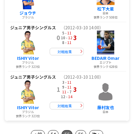
松下大星
ジョウチ
日本
ブラジル
世界ランク 508位
ジュニア男子シングルス
（2012-03-10 14:00）
5 -
11
0
3
10 -
12
8 -
11
対戦結果
ISHIY Vitor
BEDAIR Omar
ブラジル
エジプト
世界ランク 323位
世界ランク 628位
ジュニア男子シングルス
（2012-03-10 11:00）
3 -
11
9 -
11
1
3
11
- 7
12 -
14
対戦結果
ISHIY Vitor
藤村友也
ブラジル
日本
世界ランク 323位