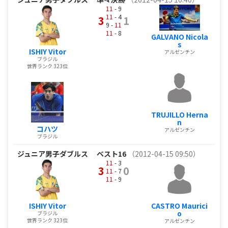
11
- 9
11
- 4
3
1
9 -
11
11
- 8
GALVANO Nicola
s
ISHIY Vitor
アルゼンチン
ブラジル
世界ランク 323位
TRUJILLO Herna
n
コハツ
アルゼンチン
ブラジル
ジュニア男子ダブルス
ベスト16
（2012-04-15 09:50）
11
- 3
3
0
11
- 7
11
- 9
ISHIY Vitor
CASTRO Maurici
o
ブラジル
世界ランク 323位
アルゼンチン