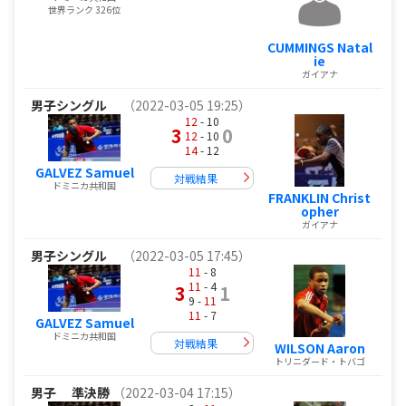
世界ランク 326位
CUMMINGS Natal
ie
ガイアナ
男子シングル
（2022-03-05 19:25）
12
- 10
3
0
12
- 10
14
- 12
GALVEZ Samuel
対戦結果
ドミニカ共和国
FRANKLIN Christ
opher
ガイアナ
男子シングル
（2022-03-05 17:45）
11
- 8
11
- 4
3
1
9 -
11
11
- 7
GALVEZ Samuel
ドミニカ共和国
対戦結果
WILSON Aaron
トリニダード・トバゴ
男子
準決勝
（2022-03-04 17:15）