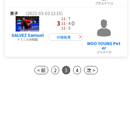
プエルトリコ
男子
（2022-03-03 12:15）
11
- 7
3
0
11
- 4
11
- 5
GALVEZ Samuel
対戦結果
ドミニカ共和国
MOO YOUNG Pet
er
ジャマイカ
< 前
2
3
4
次 >