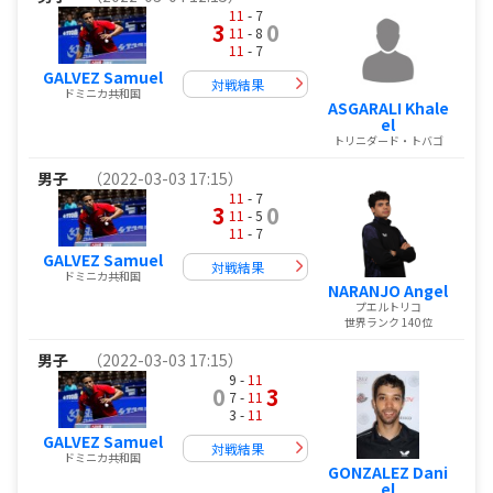
11
- 7
3
0
11
- 8
11
- 7
GALVEZ Samuel
対戦結果
ドミニカ共和国
ASGARALI Khale
el
トリニダード・トバゴ
男子
（2022-03-03 17:15）
11
- 7
3
0
11
- 5
11
- 7
GALVEZ Samuel
対戦結果
ドミニカ共和国
NARANJO Angel
プエルトリコ
世界ランク 140位
男子
（2022-03-03 17:15）
9 -
11
0
3
7 -
11
3 -
11
GALVEZ Samuel
対戦結果
ドミニカ共和国
GONZALEZ Dani
el