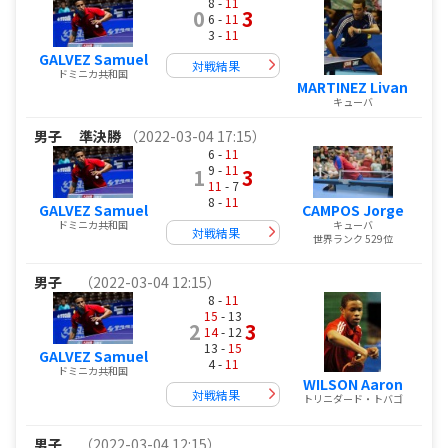
8 -
11
0
3
6 -
11
3 -
11
GALVEZ Samuel
対戦結果
ドミニカ共和国
MARTINEZ Livan
キューバ
男子
準決勝
（2022-03-04 17:15）
6 -
11
9 -
11
1
3
11
- 7
8 -
11
CAMPOS Jorge
GALVEZ Samuel
キューバ
ドミニカ共和国
対戦結果
世界ランク 529位
男子
（2022-03-04 12:15）
8 -
11
15
- 13
2
3
14
- 12
13 -
15
GALVEZ Samuel
4 -
11
ドミニカ共和国
WILSON Aaron
対戦結果
トリニダード・トバゴ
男子
（2022-03-04 12:15）