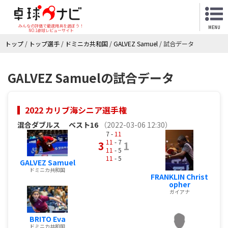
みんなの評価で最適用具を選ぼう！
MENU
NO.1卓球レビューサイト
トップ
/
トップ選手
/
ドミニカ共和国
/
GALVEZ Samuel
/
試合データ
GALVEZ Samuelの試合データ
2022 カリブ海シニア選手権
混合ダブルス
ベスト16
（2022-03-06 12:30）
7 -
11
11
- 7
3
1
11
- 5
11
- 5
GALVEZ Samuel
ドミニカ共和国
FRANKLIN Christ
opher
ガイアナ
BRITO Eva
ドミニカ共和国